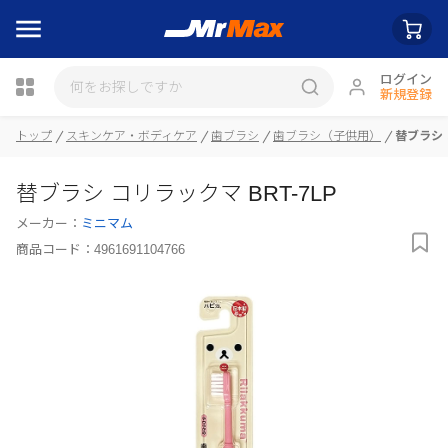
ログイン
新規登録
トップ
スキンケア・ボディケア
歯ブラシ
歯ブラシ（子供用）
替ブラシ 
瓶詰
替ブラシ コリラックマ BRT-7LP
メーカー：
ミニマム
商品コード：
4961691104766