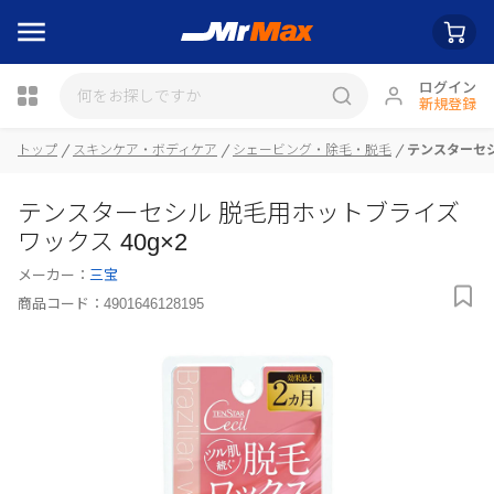
ログイン
新規登録
トップ
スキンケア・ボディケア
シェービング・除毛・脱毛
テンスターセシ
瓶詰
テンスターセシル 脱毛用ホットブライズ
ワックス 40g×2
メーカー：
三宝
商品コード：
4901646128195