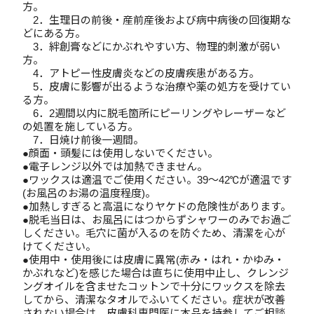
方。
2．生理日の前後・産前産後および病中病後の回復期な
どにある方。
3．絆創膏などにかぶれやすい方、物理的刺激が弱い
方。
4．アトピー性皮膚炎などの皮膚疾患がある方。
5．皮膚に影響が出るような治療や薬の処方を受けてい
る方。
6．2週間以内に脱毛箇所にピーリングやレーザーなど
の処置を施している方。
7．日焼け前後一週間。
●顔面・頭髪には使用しないでください。
●電子レンジ以外では加熱できません。
●ワックスは適温でご使用ください。39～42℃が適温です
(お風呂のお湯の温度程度)。
●加熱しすぎると高温になりヤケドの危険性があります。
●脱毛当日は、お風呂にはつからずシャワーのみでお過ご
しください。毛穴に菌が入るのを防ぐため、清潔を心が
けてください。
●使用中・使用後には皮膚に異常(赤み・はれ・かゆみ・
かぶれなど)を感じた場合は直ちに使用中止し、クレンジ
ングオイルを含ませたコットンで十分にワックスを除去
してから、清潔なタオルでふいてください。症状が改善
されない場合は、皮膚科専門医に本品を持参してご相談