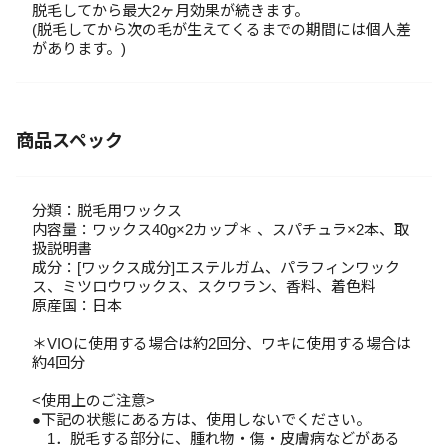
脱毛してから最大2ヶ月効果が続きます。
(脱毛してから次の毛が生えてくるまでの期間には個人差
があります。)
商品スペック
分類：脱毛用ワックス
内容量：ワックス40g×2カップ＊ 、スパチュラ×2本、取
扱説明書
成分：[ワックス成分]エステルガム、パラフィンワック
ス、ミツロウワックス、スクワラン、香料、着色料
原産国：日本
＊VIOに使用する場合は約2回分、ワキに使用する場合は
約4回分
<使用上のご注意>
●下記の状態にある方は、使用しないでください。
1．脱毛する部分に、腫れ物・傷・皮膚病などがある