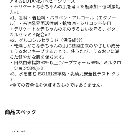
アするBOTANISTベビーシリーズ
・デリケートな赤ちゃんの肌を考えた無添加・低刺激処
方※1
※1、香料・着色料・パラベン・アルコール（エタノー
ル）・石油系界面活性剤・鉱物油・シリコン不使用
・デリケートな赤ちゃんの肌のうるおいを守る、ボタニ
カルセラミド配合※2
※2、グルコシルセラミド（保湿成分）
・乾燥しがちな赤ちゃんの肌に植物由来のやさしい成分
でうるおいキープすることで、使うたび、うるおいに満
ちた健やかな肌を保ちます。
・自然由来指数90％以上(ソープフォーム98%、ミルクロ
ーション93％)※3
※3、水を含む ISO16128準拠・乳幼児安全性テスト クリ
ア
※全ての安全性を保証するものではありません。
商品スペック