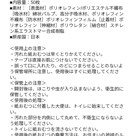
■内容量：50枚
■素材：［表面材］ポリオレフィン/ポリエステル不織布
［吸水材］綿状パルプ、高分子吸水材、ポリオレフィン
不織布［防水材］ポリオレフィンフィルム［止着材］ポ
リオレフィン［伸縮材］ポリウレタン［結合材］スチレ
ン系エラストマー合成樹脂
■原産国：日本
＜使用上の注意＞
・汚れた紙おむつは早くとりかえてください。
・テープは直接お肌につけないでください。
・誤って口に入れたり、のどにつまらせることのないよ
う保管場所に注意し、使用後はすぐに処理してくださ
い。
＜保管上の注意＞
・開封後は、ほこりや虫が入り込まないよう、衛生的に
保管してください。
＜使用後の処理＞
・紙おむつに付着した大便は、トイレに始末してくださ
い。
・汚れた部分を内側にして丸めて、不衛生にならないよ
う処理してください。
・トイレに紙おむつを流さないでください。
・使用後の紙おむつの廃棄方法は、お住まいの地域のル