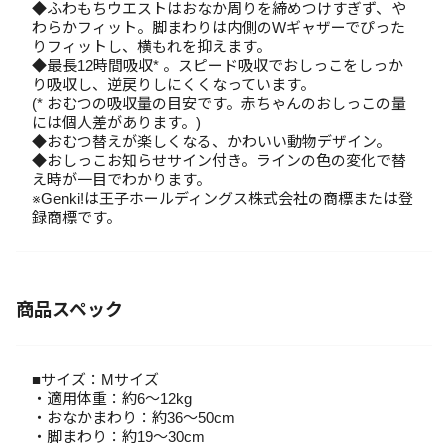
◆ふわもちウエストはおなか周りを締めつけすぎず、や
わらかフィット。脚まわりは内側のWギャザーでぴった
りフィットし、横もれを抑えます。
◆最長12時間吸収* 。スピード吸収でおしっこをしっか
り吸収し、逆戻りしにくくなっています。
(* おむつの吸収量の目安です。赤ちゃんのおしっこの量
には個人差があります。)
◆おむつ替えが楽しくなる、かわいい動物デザイン。
◆おしっこお知らせサイン付き。ラインの色の変化で替
え時が一目でわかります。
※Genki!は王子ホールディングス株式会社の商標または登
録商標です。
商品スペック
■サイズ：Mサイズ
・適用体重：約6～12kg
・おなかまわり：約36～50cm
・脚まわり：約19～30cm