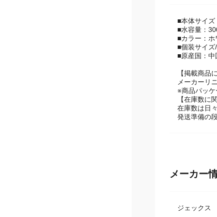
商品スペ
■本体サイズ：
■水容量：30
■カラー：ホ
■個装サイズ/
■原産国：中
【掲載商品
メーカーリ
※商品パッ
【在庫数に
在庫数は日
発送準備の
メーカー