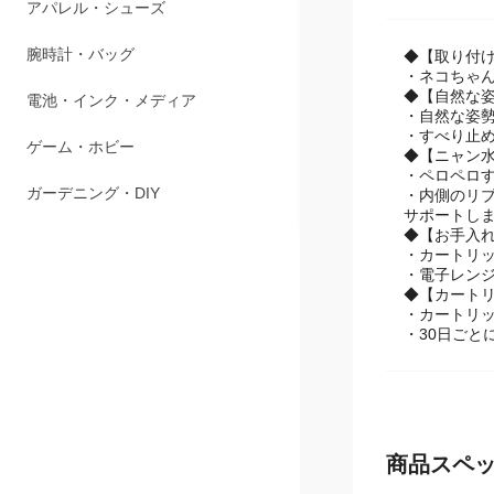
商品説明
ペット用品
アパレル・シューズ
◆【取り付
・ネコちゃ
◆【自然な
腕時計・バッグ
・自然な姿
・すべり止
電池・インク・メディア
◆【ニャン
・ペロペロ
・内側のリ
ゲーム・ホビー
サポートし
◆【お手入
ガーデニング・DIY
・カートリ
・電子レンジ
◆【カート
・カートリッ
・30日ごと