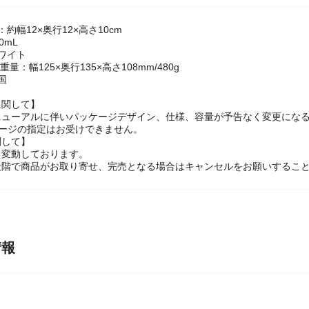
ック
約幅12×奥行12×高さ10cm
0mL
ワイト
重量：幅125×奥行135×高さ108mm/480g
国
に関して】
ニューアルに伴いパッケージデザイン、仕様、容量が予告なく変更になる
ケージの指定はお受けできません。
関して】
々変動しております。
段階で商品がお取り寄せ、完売となる場合はキャンセルをお願いするこ
情報