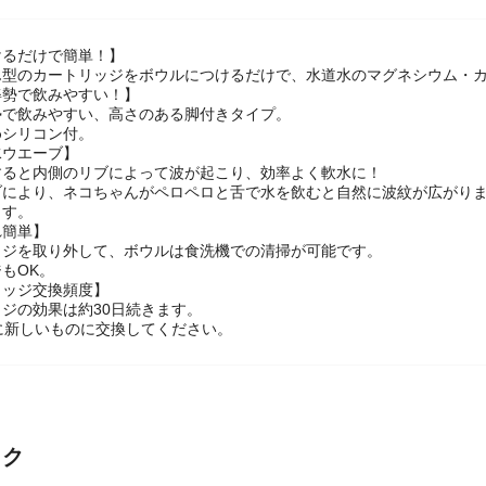
けるだけで簡単！】
ん型のカートリッジをボウルにつけるだけで、水道水のマグネシウム・
姿勢で飲みやすい！】
勢で飲みやすい、高さのある脚付きタイプ。
めシリコン付。
水ウエーブ】
すると内側のリブによって波が起こり、効率よく軟水に！
ブにより、ネコちゃんがペロペロと舌で水を飲むと自然に波紋が広がりま
ます。
れ簡単】
ッジを取り外して、ボウルは食洗機での清掃が可能です。
もOK。
リッジ交換頻度】
ジの効果は約30日続きます。
に新しいものに交換してください。