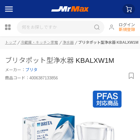
ログイン
新規登録
トップ
冷蔵庫・キッチン家電
浄水器
ブリタポット型浄水器 KBALXW1M
瓶詰
ブリタポット型浄水器 KBALXW1M
メーカー：
ブリタ
商品コード：
4006387133856