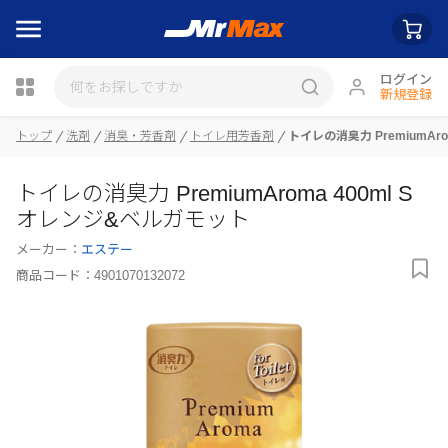
ログイン
新規登録
瓶詰
トップ
洗剤
消臭・芳香剤
トイレ用芳香剤
トイレの消臭力 PremiumAr
トイレの消臭力 PremiumAroma 400ml S
オレンジ&ベルガモット
メーカー：
エステー
商品コード：
4901070132072