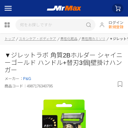
ログイン
新規登録
瓶詰
トップ
スキンケア・ボディケア
男性化粧品
男性用カミソリ
▼ジレットラ
▼ジレットラボ 角質2Bホルダー シャイニ
ーゴールド ハンドル+替刃3個|壁掛けハン
ガー
メーカー：
P&G
商品コード：
4987176340795