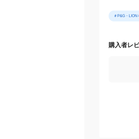
＃P&G・LIO
購入者レ