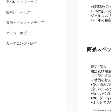
アパレル・シューズ
※極薄5枚刃
19%の肌へ
腕時計・バッグ
ジェルスム
120 年の
電池・インク・メディア
ゲーム・ホビー
ガーデニング・DIY
商品スペ
替刃4個入
用法及び用
【ご使用方
＜替刃の替
●使用済み
(空いている
●新しい替
●ホルダー
●１カ月での