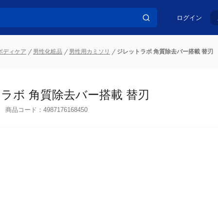
ログイン
ボディケア
男性化粧品
男性用カミソリ
ジレットラボ 角質除去バー搭載 替刃
ラボ 角質除去バー搭載 替刃
商品コード：
4987176168450