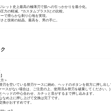
 ジレット史上最高の極薄刃で肌への引っかかりを最小化。
の圧力の軽減。*カスタムプラス3との比較。
サーで滑らかな剃り心地を実現。
精密さと技術の結晶。最高を、男の手に。
ック
量
法】
え方＞
の替刃を空いている替刃ケースに納め、ヘッドのボタンを前方に押し出し
ケースがない場合は、ご注意の上、使用済み替刃を破棄してください。)
刃とヘッドの中心合わせ、カチッと音がするまで押し込みます。
をななめ上に押し上げて交換は完了です。
交換がおすすめです。