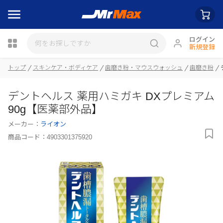
ログイン
新規登録
トップ
スキンケア・ボディケア
歯磨き粉・マウスウォッシュ
歯磨き粉
瓶詰
デントヘルス 薬用ハミガキ DXプレミアム
90g【医薬部外品】
メーカー：
ライオン
商品コード：
4903301375920