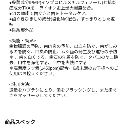
●殺菌成分IPMP(イソプロピルメチルフェノール)と抗炎
症成分TXAを、ライオン史上最大濃度配合。
●11の効能で歯ぐきと歯をトータルケア。
●歯ぐきひきしめ成分(塩化Na)配合。すっきりとした塩
味。
●医薬部外品
<効能・効果>
歯槽膿漏の予防、歯肉炎の予防、出血を防ぐ、歯がしみ
るのを防ぐ、口臭の防止、ムシ歯の発生及び進行の予防
＊ 、歯を白くする、歯石の沈着を防ぐ、タバコのヤニ除
去、口中を浄化する、口中を爽快にする
＊高濃度フッ素(1450ppm)配合。6歳未満のお子様へのご
使用はお控えください。
<使用方法>
適量をハブラシにとり、歯をブラッシングし、また歯ぐ
きをマッサージしてください。
商品スペック