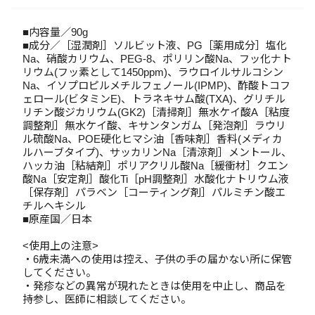
■内容量／90g
■成分／［湿潤剤］ソルビット液、PG［薬用成分］塩化
Na、硝酸カリウム、PEG-8、ポリリン酸Na、フッ化ナト
リウム(フッ素として1450ppm)、ラウロイルサルコシン
Na、イソプロピルメチルフェノール(IPMP)、酢酸トコフ
ェロール(ビタミンE)、トラネキサム酸(TXA)、グリチル
リチン酸ジカリウム(GK2)［清掃剤］無水ケイ酸A［粘度
調整剤］無水ケイ酸、キサンタンガム［発泡剤］ラウリ
ル硫酸Na、POE硬化ヒマシ油［香味剤］香料(メディカ
ルハーブタイプ)、サッカリンNa［清涼剤］メントール、
ハッカ油［粘結剤］ポリアクリル酸Na［緩衝材］クエン
酸Na［安定剤］酸化Ti［pH調整剤］水酸化ナトリウム液
［保存剤］パラベン［コーティング剤］パルミチン酸エ
チルヘキシル
■原産国／日本
<使用上の注意>
・6歳未満への使用は控え、子供の手の届かない所に保管
してください。
・発疹などの異常が現れたときは使用を中止し、商品を
持参し、医師に相談してください。