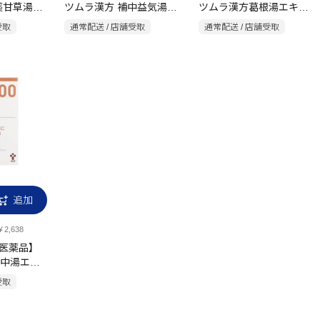
薬甘草湯エ
ツムラ漢方 補中益気湯エ
ツムラ漢方葛根湯エキス
キス顆粒 10包
顆粒A 20包
受取
通常配送 / 店舗受取
通常配送 / 店舗受取
追加
2,638
類医薬品】
中湯エキ
受取