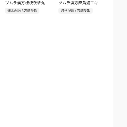
ツムラ漢方桂枝茯苓丸料
ツムラ漢方麻黄湯エキス
エキス顆粒A 20包
顆粒 20包
通常配送 / 店舗受取
通常配送 / 店舗受取