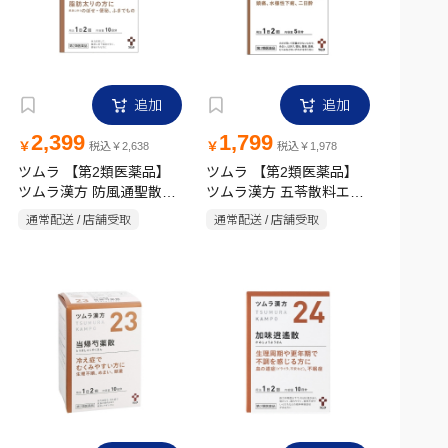
追加
追加
2,399
1,799
￥
￥
税込￥2,638
税込￥1,978
ツムラ 【第2類医薬品】
ツムラ 【第2類医薬品】
ツムラ漢方 防風通聖散エ
ツムラ漢方 五苓散料エキ
キス顆粒 20包
ス顆粒A 10包
通常配送 / 店舗受取
通常配送 / 店舗受取