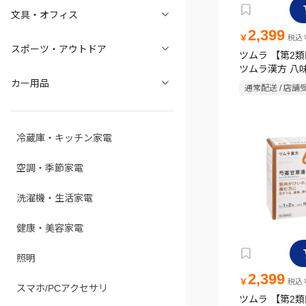
文具・オフィス
2,399
￥
税込￥
スポーツ・アウトドア
ツムラ 【第2
ツムラ漢方 八
エキス顆粒A 2
カー用品
通常配送 / 店舗
冷蔵庫・キッチン家電
空調・季節家電
洗濯機・生活家電
健康・美容家電
照明
2,399
￥
税込￥
スマホ/PCアクセサリ
ツムラ 【第2