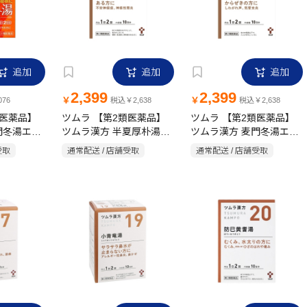
追加
追加
追加
2,399
2,399
￥
￥
76
税込￥2,638
税込￥2,638
類医薬品】
ツムラ 【第2類医薬品】
ツムラ 【第2類医薬品】
門冬湯エキ
ツムラ漢方 半夏厚朴湯エ
ツムラ漢方 麦門冬湯エキ
キス顆粒 20包
ス顆粒 20包
受取
通常配送 / 店舗受取
通常配送 / 店舗受取