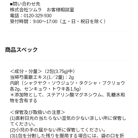
■問い合わせ先
株式会社ツムラ お客様相談室
電話：0120-329-930
受付時間：9:00～17:00（土・日・祝日を除く）
商品スペック
＜成分・分量＞（2包(3.75g)中）
当帰芍薬散エキス(1／2量)：2g
内訳（シャクヤク・ソウジュツ・タクシャ・ブクリョウ
各2g、センキュウ・トウキ各1.5g）
＊添加物として、ステアリン酸マグネシウム、乳糖水和
物を含有する
＜保管及び取扱いの注意＞
(1)直射日光の当たらない湿気の少ない涼しい所に保管し
てください。
(2)小児の手の届かない所に保管してください。
(3)1包を分割した残りを服用する場合には、袋の口を折