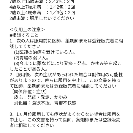
7歳以上15歳未満 ：2／3包：2回
4歳以上7歳未満 ：1／2包：2回
2歳以上4歳未満 ：1／3包：2回
2歳未満：服用しないでください
＜使用上の注意＞
■相談すること
1．次の人は服用前に医師、薬剤師または登録販売者に相
談してください
(1)医師の治療を受けている人。
(2)胃腸の弱い人。
(3)今までに薬などにより発疹・発赤、かゆみ等を起こ
したことがある人。
2．服用後、次の症状があらわれた場合は副作用の可能性
がありますので、直ちに服用を中止し、この文書を持っ
て医師、薬剤師または登録販売者に相談してください
［関係部位：症状］
皮ふ：発疹・発赤、かゆみ
消化器：食欲不振、胃部不快感
3．1ヵ月位服用しても症状がよくならない場合は服用を
中止し、この文書を持って医師、薬剤師または登録販売
者に相談してください