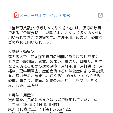
メーカー説明ファイル（PDF）
「当帰芍薬散(とうきしゃくやくさん)」は、漢方の原典
である『金匱要略』に記載され、古くより多くの女性に
用いられてきた漢方薬です。生理不順、めまい、頭重な
どの症状に用いられます。
＜効能・効果＞
体力虚弱で、冷え症で貧血の傾向があり疲労しやすく、
ときに下腹部痛、頭重、めまい、肩こり、耳鳴り、動悸
などを訴えるものの次の諸症：月経不順、月経異常、月
経痛、更年期障害、産前産後あるいは流産による障害(貧
血、疲労倦怠、めまい、むくみ)、めまい・立ちくらみ、
頭重、肩こり、腰痛、足腰の冷え症、しもやけ、むく
み、しみ、耳鳴り
＜用法・用量＞
次の量を、食前に水またはお湯で服用してください。
［年齢：1回量：1日服用回数］
成人（15歳以上）：1包(1.875g)：2回