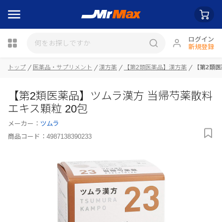
ログイン
新規登録
瓶詰
トップ
医薬品・サプリメント
漢方薬
【第2類医薬品】漢方薬
【第2類医
【第2類医薬品】ツムラ漢方 当帰芍薬散料
エキス顆粒 20包
メーカー：
ツムラ
商品コード：
4987138390233