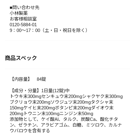
■問い合わせ先
小林製薬
お客様相談室
0120-5884-01
9：00～17：00（土・日・祝日を除く）
商品スペック
【内容量】 84錠
【成分・分量】1日量(12錠)中
トウキ末300mgセンキュウ末200mgシャクヤク末300mg
ブクリョウ末200mgソウジュツ末200mgタクシャ末
150mgケイヒ末200mgボタンピ末200mgダイオウ末
200mgトウニン末100mgニンジン末50mg
添加物として、ケイ酸Al、タルク、炭酸Ca、酸化チタ
ン、ゼラチン、アラビアゴム、白糖、ミツロウ、カルナ
ウバロウを含有する