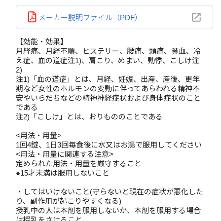
メーカー説明ファイル（PDF）
【効能・効果】
月経痛、月経不順、ヒステリー、腰痛、頭痛、貧血、冷
え症、血の道症注1)、肩こり、めまい、動悸、こしけ注
2)
注1)「血の道症」とは、月経、妊娠、出産、産後、更年
期など女性のホルモンの変動に伴ってあらわれる精神不
安やいらだちなどの精神神経症状および身体症状のこと
である
注2)「こしけ」とは、おりもののことである
<用法・用量>
1回4錠、1日3回毎食後に水又はお湯で服用してください
<用法・用量に関連する注意>
定められた用法・用量を厳守すること
●15才未満は服用しないこと
・してはいけないこと(守らないと現在の症状が悪化した
り、副作用が起こりやすくなる)
授乳中の人は本剤を服用しないか、本剤を服用する場合
は授乳をさけること