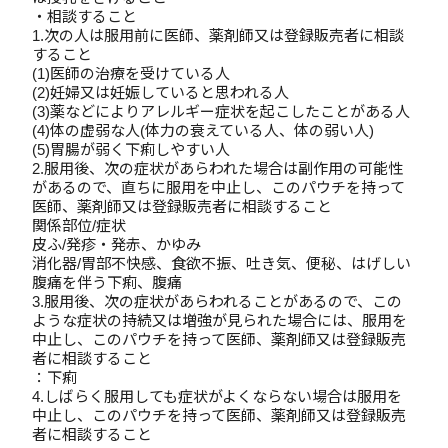
・相談すること
1.次の人は服用前に医師、薬剤師又は登録販売者に相談
すること
(1)医師の治療を受けている人
(2)妊婦又は妊娠していると思われる人
(3)薬などによりアレルギー症状を起こしたことがある人
(4)体の虚弱な人(体力の衰えている人、体の弱い人)
(5)胃腸が弱く下痢しやすい人
2.服用後、次の症状があらわれた場合は副作用の可能性
があるので、直ちに服用を中止し、このパウチを持って
医師、薬剤師又は登録販売者に相談すること
関係部位/症状
皮ふ/発疹・発赤、かゆみ
消化器/胃部不快感、食欲不振、吐き気、便秘、はげしい
腹痛を伴う下痢、腹痛
3.服用後、次の症状があらわれることがあるので、この
ような症状の持続又は増強が見られた場合には、服用を
中止し、このパウチを持って医師、薬剤師又は登録販売
者に相談すること
：下痢
4.しばらく服用しても症状がよくならない場合は服用を
中止し、このパウチを持って医師、薬剤師又は登録販売
者に相談すること