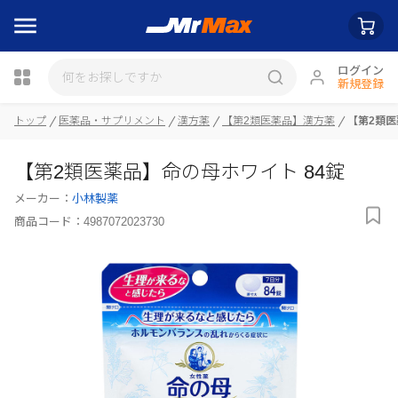
ログイン
新規登録
トップ
医薬品・サプリメント
漢方薬
【第2類医薬品】漢方薬
【第2類医
瓶詰
【第2類医薬品】命の母ホワイト 84錠
メーカー：
小林製薬
商品コード：
4987072023730