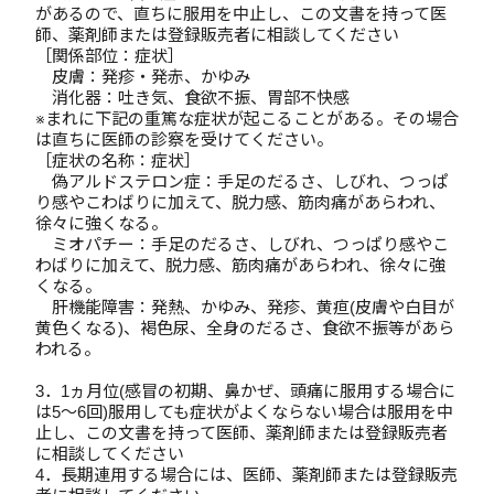
があるので、直ちに服用を中止し、この文書を持って医
師、薬剤師または登録販売者に相談してください
［関係部位：症状］
皮膚：発疹・発赤、かゆみ
消化器：吐き気、食欲不振、胃部不快感
※まれに下記の重篤な症状が起こることがある。その場合
は直ちに医師の診察を受けてください。
［症状の名称：症状］
偽アルドステロン症：手足のだるさ、しびれ、つっぱ
り感やこわばりに加えて、脱力感、筋肉痛があらわれ、
徐々に強くなる。
ミオパチー：手足のだるさ、しびれ、つっぱり感やこ
わばりに加えて、脱力感、筋肉痛があらわれ、徐々に強
くなる。
肝機能障害：発熱、かゆみ、発疹、黄疸(皮膚や白目が
黄色くなる)、褐色尿、全身のだるさ、食欲不振等があら
われる。
3．1ヵ月位(感冒の初期、鼻かぜ、頭痛に服用する場合に
は5～6回)服用しても症状がよくならない場合は服用を中
止し、この文書を持って医師、薬剤師または登録販売者
に相談してください
4．長期連用する場合には、医師、薬剤師または登録販売