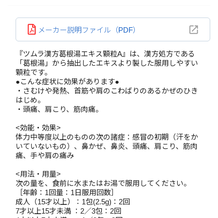
メーカー説明ファイル（PDF）
『ツムラ漢方葛根湯エキス顆粒A』は、漢方処方である
「葛根湯」から抽出したエキスより製した服用しやすい
顆粒です。
●こんな症状に効果があります●
・さむけや発熱、首筋や肩のこわばりのあるかぜのひき
はじめ。
・頭痛、肩こり、筋肉痛。
<効能・効果>
体力中等度以上のものの次の諸症：感冒の初期（汗をか
いていないもの）、鼻かぜ、鼻炎、頭痛、肩こり、筋肉
痛、手や肩の痛み
<用法・用量>
次の量を、食前に水またはお湯で服用してください。
［年齢：1回量：1日服用回数］
成人（15才以上）：1包(2.5g)：2回
7才以上15才未満 ：2／3包：2回