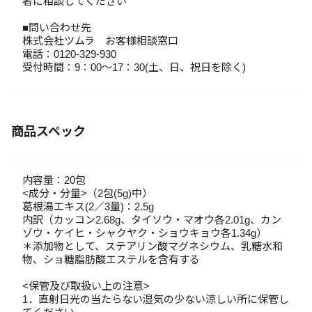
者に相談してください
■問い合わせ先
株式会社ツムラ お客様相談窓口
電話：0120-329-930
受付時間：9：00～17：30(土、日、祝日を除く)
商品スペック
内容量：20包
<成分・分量>（2包(5g)中）
葛根湯エキス(2／3量)：2.5g
内訳（カッコン2.68g、タイソウ・マオウ各2.01g、カン
ゾウ・ケイヒ・シャクヤク・ショウキョウ各1.34g）
＊添加物として、ステアリン酸マグネシウム、乳糖水和
物、ショ糖脂肪酸エステルを含有する
<保管及び取扱い上の注意>
1．直射日光の当たらない湿気の少ない涼しい所に保管し