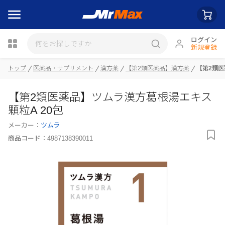
ログイン
新規登録
トップ
医薬品・サプリメント
漢方薬
【第2類医薬品】漢方薬
【第2類医
瓶詰
【第2類医薬品】ツムラ漢方葛根湯エキス
顆粒A 20包
メーカー：
ツムラ
商品コード：
4987138390011