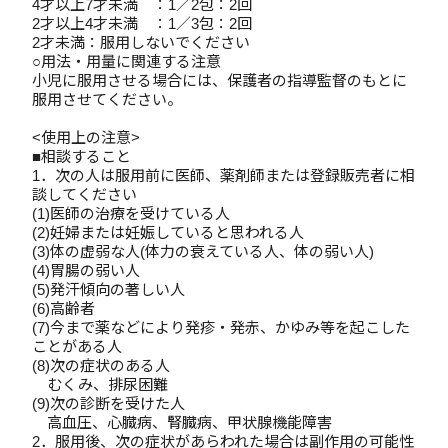
4才以上7才未満 ：1／2包：2回
2才以上4才未満 ：1／3包：2回
2才未満：服用しないでください
○用法・用量に関連する注意
小児に服用させる場合には、保護者の指導監督のもとに
服用させてください。
<使用上の注意>
■相談すること
1．次の人は服用前に医師、薬剤師または登録販売者に相
談してください
(1)医師の治療を受けている人
(2)妊婦または妊娠していると思われる人
(3)体の虚弱な人(体力の衰えている人、体の弱い人)
(4)胃腸の弱い人
(5)発汗傾向の著しい人
(6)高齢者
(7)今まで薬などにより発疹・発赤、かゆみ等を起こした
ことがある人
(8)次の症状のある人
むくみ、排尿困難
(9)次の診断を受けた人
高血圧、心臓病、腎臓病、甲状腺機能障害
2．服用後、次の症状があらわれた場合は副作用の可能性