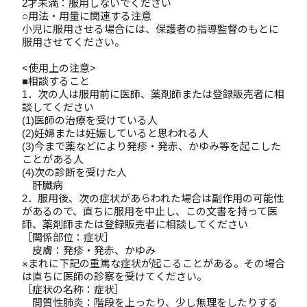
2才未満：服用しないでください
○用法・用量に関連する注意
小児に服用させる場合には、保護者の指導監督のもとに
服用させてください。
<使用上の注意>
■相談すること
1．次の人は服用前に医師、薬剤師または登録販売者に相
談してください
(1)医師の治療を受けている人
(2)妊婦または妊娠していると思われる人
(3)今まで薬などにより発疹・発赤、かゆみ等を起こした
ことがある人
(4)次の診断を受けた人
肝臓病
2．服用後、次の症状があらわれた場合は副作用の可能性
があるので、直ちに服用を中止し、この文書を持って医
師、薬剤師または登録販売者に相談してください
［関係部位：症状］
皮膚：発疹・発赤、かゆみ
※まれに下記の重篤な症状が起こることがある。その場合
は直ちに医師の診察を受けてください。
［症状の名称：症状］
間質性肺炎：階段を上ったり、少し無理をしたりする