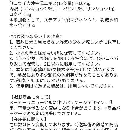
無コウイ大建中湯エキス(1／2量)：0.625g
内訳（カンキョウ2.5g、ニンジン1.5g、サンショウ1g）
コウイ：5g
＊添加物として、ステアリン酸マグネシウム、乳糖水和
物を含有する
<保管及び取扱い上の注意>
1．直射日光の当たらない湿気の少ない涼しい所に保管し
てください。
2．小児の手の届かない所に保管してください。
3．1包を分割した残りを服用する場合には、袋の口を折
り返して保管し、2日以内に服用してください。
4．本剤は生薬(薬用の草根木皮等)を用いた製品ですの
で、製品により多少顆粒の色調等が異なることがありま
すが効能・効果にはかわりありません。
5．使用期限を過ぎた製品は、服用しないでください。
【掲載商品に関して】
メーカーリニューアルに伴いパッケージデザイン、使
用、容量が予告なく変更になる場合があります。※商品パ
ッケージの指定はお受けできません。
【在庫数に関して】
在庫数は日々変動しております。発送準備の段階で商品