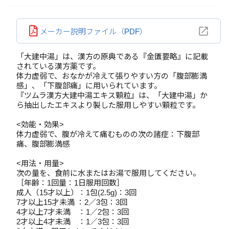
メーカー説明ファイル（PDF）
「大建中湯」は、漢方の原典である『金匱要略』に記載
されている漢方薬です。
体力虚弱で、おなかが冷えて張りやすい方の「腹部膨満
感」、「下腹部痛」に用いられています。
『ツムラ漢方大建中湯エキス顆粒』は、「大建中湯」か
ら抽出したエキスより製した服用しやすい顆粒です。
<効能・効果>
体力虚弱で、腹が冷えて痛むものの次の諸症：下腹部
痛、腹部膨満感
<用法・用量>
次の量を、食前に水またはお湯で服用してください。
［年齢：1回量：1日服用回数］
成人（15才以上）：1包(2.5g)：3回
7才以上15才未満 ：2／3包：3回
4才以上7才未満 ：1／2包：3回
2才以上4才未満 ：1／3包：3回