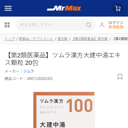
ログイン
新規登録
トップ
医薬品・サプリメント
漢方薬
【第2類医薬品】漢方薬
【第2類医
瓶詰
【第2類医薬品】ツムラ漢方大建中湯エキ
ス顆粒 20包
メーカー：
ツムラ
商品コード：
4987138391001