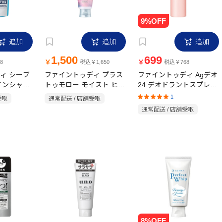
追加
追加
追加
1,500
699
￥
￥
8
税込￥1,650
税込￥768
ィ シーブ
ファイントゥディ プラス
ファイントゥディ Agデオ
インシャン
トゥモロー モイスト ヒー
24 デオドラントスプレー
ml
トケアマスク 145g
フローラルブーケ L
1
受取
通常配送 / 店舗受取
142g【医薬部外品】
通常配送 / 店舗受取