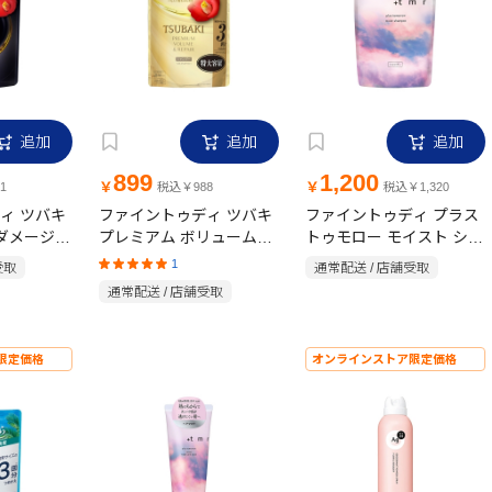
追加
追加
追加
899
1,200
￥
￥
1
税込￥988
税込￥1,320
ィ ツバキ
ファイントゥディ ツバキ
ファイントゥディ プラス
 ダメージ＆
プレミアム ボリューム＆
トゥモロー モイスト シャ
プー詰替
リペア シャンプー 詰替
ンプー 詰替 400ml
1
受取
通常配送 / 店舗受取
900ml
通常配送 / 店舗受取
限定価格
オンラインストア限定価格