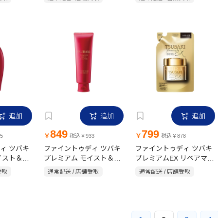
追加
追加
追加
849
799
￥
￥
5
税込￥933
税込￥878
ィ ツバキ
ファイントゥディ ツバキ
ファイントゥディ ツバキ
イスト＆リ
プレミアム モイスト＆リ
プレミアムEX リペアマス
ショナーポ
ペア トリートメント
ク 詰替 150g
受取
通常配送 / 店舗受取
通常配送 / 店舗受取
160g