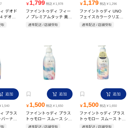
1,799
1,179
￥
￥
7
税込￥1,978
税込￥1,296
ィ デオド
ファイントゥディ フィー
ファイントゥディ UNO
24 デオロ
ノ プレミアムタッチ 美容
フェイスカラークリエイ
フローラルブ
液ヘアマスク 700g 詰替
ター(カバー)カラーレベル
受取
通常配送 / 店舗受取
通常配送 / 店舗受取
 40ml
グレースフローラル
3 SPF30・PA+++30g
追加
追加
追加
1,500
1,500
￥
￥
1,540
税込￥1,650
税込￥1,650
ィ プラス
ファイントゥディ プラス
ファイントゥディ プラス
ーバーナイ
トゥモロー スムース シャ
トゥモロー スムース トリ
0ml
ンプー ポンプ 470ml
ートメント ポンプ 470ml
受取
通常配送 / 店舗受取
通常配送 / 店舗受取