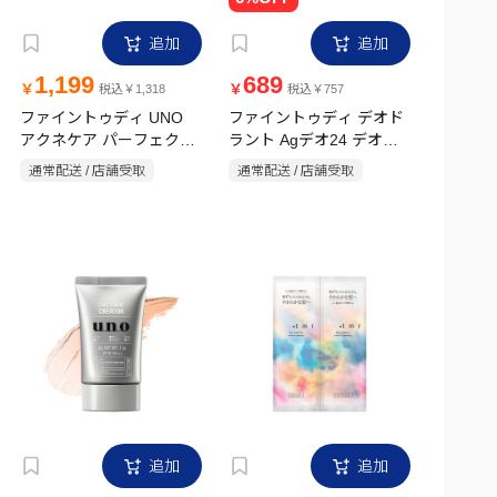
追加
追加
1,199
689
￥
￥
税込￥1,318
税込￥757
ファイントゥディ UNO
ファイントゥディ デオド
アクネケア パーフェクシ
ラント Agデオ24 デオロ
ョンジェル(医薬部外品)
ールオンDX 無香性(医薬
通常配送 / 店舗受取
通常配送 / 店舗受取
90g
部外品) 40ml
追加
追加