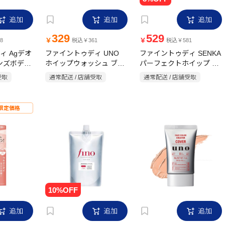
追加
追加
追加
329
529
￥
￥
8
税込￥361
税込￥581
ィ Agデオ
ファイントゥディ UNO
ファイントゥディ SENKA
メンズボディ
ホイップウォッシュ ブラ
パーフェクトホイップ ホ
レッシュシ
ック f 130g
ワイトクレイ 120g
受取
通常配送 / 店舗受取
通常配送 / 店舗受取
0ml【医薬
限定価格
追加
追加
追加