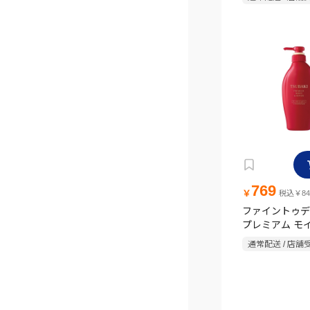
769
￥
税込￥84
ファイントゥデ
プレミアム モ
ペア コンディ
通常配送 / 店舗
ンプ 450ml