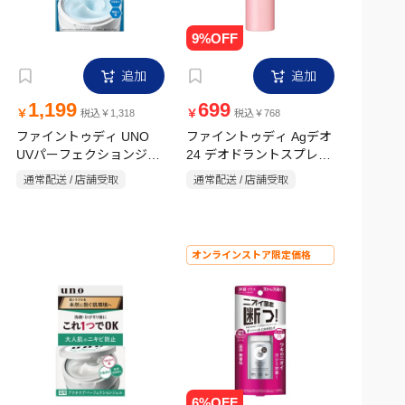
追加
追加
1,199
699
￥
￥
税込￥1,318
税込￥768
ファイントゥディ UNO
ファイントゥディ Agデオ
UVパーフェクションジェ
24 デオドラントスプレー
ル fA 80g
スウィートブレンド L
通常配送 / 店舗受取
通常配送 / 店舗受取
142g【医薬部外品】
オンラインストア限定価格