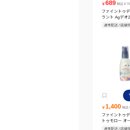
689
￥
税込￥75
ファイントゥデ
ラント Agデオ
ールオンDX 
通常配送 / 店舗
ーケ(医薬部外品)
1,400
￥
税込￥
ファイントゥデ
トゥモロー オ
ト ヘアセラム 8
通常配送 / 店舗