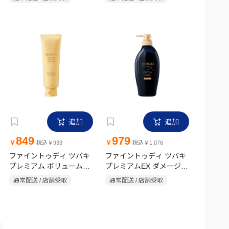
450ml
追加
追加
849
979
￥
￥
税込￥933
税込￥1,076
ファイントゥディ ツバキ
ファイントゥディ ツバキ
プレミアム ボリューム＆
プレミアムEX ダメージ＆
リペア トリートメント
リペア シャンプー 450ml
通常配送 / 店舗受取
通常配送 / 店舗受取
160g