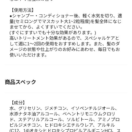
【使用方法】
●シャンプー・コンディショナー後、軽く水気を切り、適
量(セミロングでマスカット大1~2粒程度)を髪全体になじ
ませてから、よくすすいでください。
(すぐにすすいでも十分な効果があります。)
高いトリートメント効果があるので、スペシャルケアと
して週に1～2回の使用をおすすめします。また、髪のダ
メージの状態や仕上がりのお好みにあわせ、毎日でもお
使いいただけます。
商品スペック
【成分】
水、グリセリン、ジメチコン、イソペンチルジオール、
水添ナタネ油アルコール、ベヘントリモニウムクロリ
ド、ステアリルアルコール、ソルビトール、アミノプロ
ピルジメチコン、ヒドロキシエチルウレア、アルキル
(C12、14)オキシヒドロキシプロピルアルギニンHCl、ス