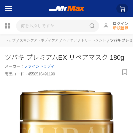
ログイン
新規登録
トップ
スキンケア・ボディケア
ヘアケア
トリートメント
ツバキ プレミア
瓶詰
ツバキ プレミアムEX リペアマスク 180g
メーカー：
ファイントゥディ
商品コード：
4550516491190