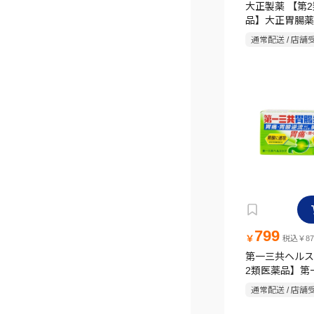
大正製薬 【第
品】大正胃腸薬G
通常配送 / 店舗
799
￥
税込￥87
第一三共ヘルス
2類医薬品】第
薬グリーン錠 5
通常配送 / 店舗