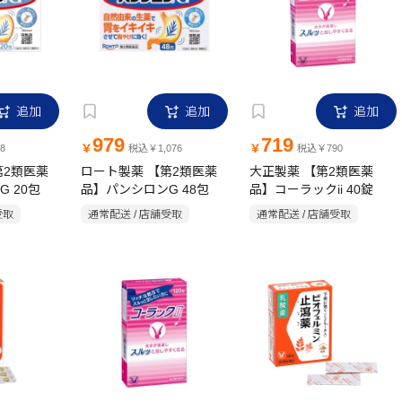
追加
追加
追加
979
719
￥
￥
8
税込￥1,076
税込￥790
第2類医薬
ロート製薬 【第2類医薬
大正製薬 【第2類医薬
 20包
品】パンシロンG 48包
品】コーラックii 40錠
受取
通常配送 / 店舗受取
通常配送 / 店舗受取