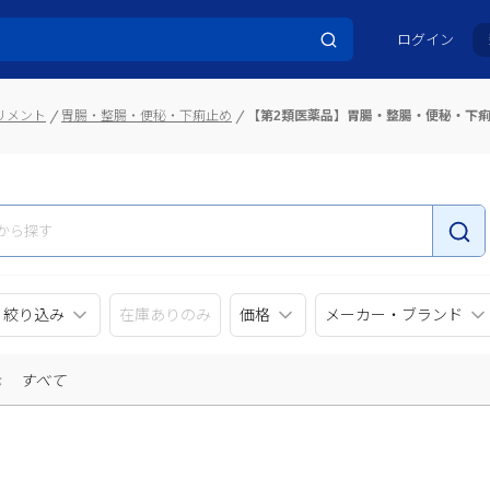
ログイン
リメント
胃腸・整腸・便秘・下痢止め
【第2類医薬品】胃腸・整腸・便秘・下
リ絞り込み
在庫ありのみ
価格
メーカー・ブランド
示
すべて