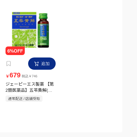
追加
679
￥
税込￥746
ジェーピーエス製薬 【第
2類医薬品】五苓黄解(ゴ
レイオウゲ)内服液
通常配送 / 店舗受取
30ml×2本