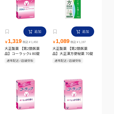
追加
追加
1,319
1,089
￥
￥
税込￥1,450
税込￥1,197
大正製薬 【第2類医薬
大正製薬 【第2類医薬
品】コーラックii 80錠
品】大正漢方便秘薬 70錠
通常配送 / 店舗受取
通常配送 / 店舗受取