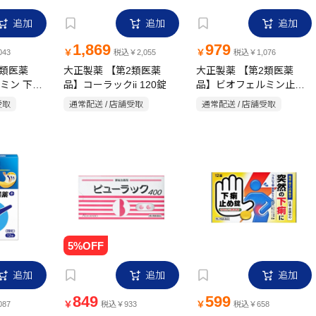
追加
追加
追加
1,869
979
￥
￥
43
税込￥2,055
税込￥1,076
2類医薬
大正製薬 【第2類医薬
大正製薬 【第2類医薬
ミン 下痢
品】コーラックii 120錠
品】ビオフェルミン止瀉
薬 12包
受取
通常配送 / 店舗受取
通常配送 / 店舗受取
追加
追加
追加
849
599
￥
￥
87
税込￥933
税込￥658