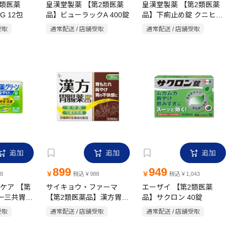
2類医薬
皇漢堂製薬 【第2類医薬
皇漢堂製薬 【第2類医薬
 12包
品】ビューラックA 400錠
品】下痢止め錠 クニヒロ
12錠
受取
通常配送 / 店舗受取
通常配送 / 店舗受取
追加
追加
追加
899
949
￥
￥
8
税込￥988
税込￥1,043
ケア 【第
サイキョウ・ファーマ
エーザイ 【第2類医薬
一三共胃腸
【第2類医薬品】漢方胃腸
品】サクロン 40錠
0錠
薬SP 36包(安中散・芍薬
受取
通常配送 / 店舗受取
通常配送 / 店舗受取
甘草湯) 細粒