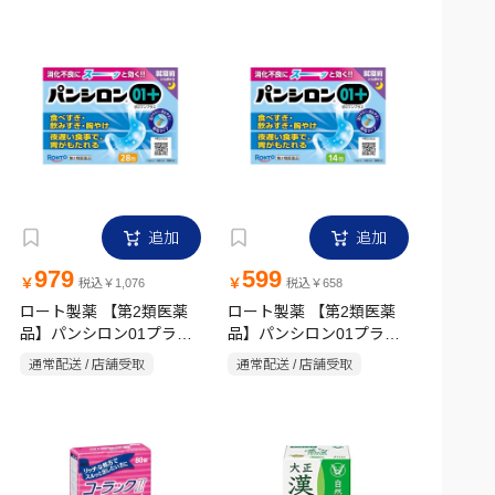
追加
追加
979
599
￥
￥
税込￥1,076
税込￥658
ロート製薬 【第2類医薬
ロート製薬 【第2類医薬
品】パンシロン01プラス
品】パンシロン01プラス
28包
14包
通常配送 / 店舗受取
通常配送 / 店舗受取