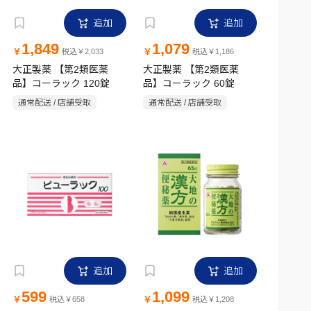
追加
追加
1,849
1,079
￥
￥
税込￥2,033
税込￥1,186
大正製薬 【第2類医薬
大正製薬 【第2類医薬
品】コーラック 120錠
品】コーラック 60錠
通常配送 / 店舗受取
通常配送 / 店舗受取
追加
追加
599
1,099
￥
￥
税込￥658
税込￥1,208