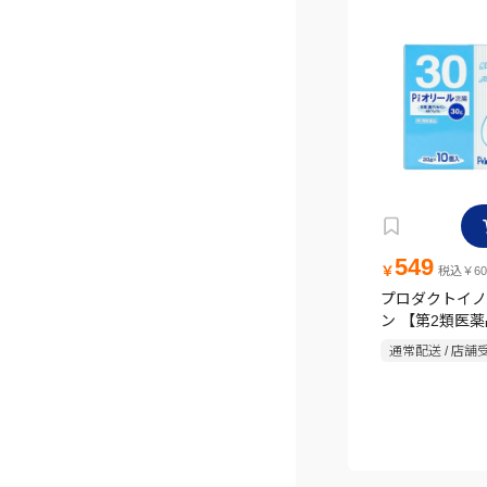
549
￥
税込￥60
プロダクトイノ
ン 【第2類医薬
ール浣腸 30g×
通常配送 / 店舗