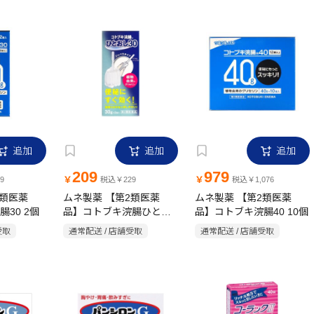
追加
追加
追加
209
979
￥
￥
9
税込￥229
税込￥1,076
2類医薬
ムネ製薬 【第2類医薬
ムネ製薬 【第2類医薬
30 2個
品】コトブキ浣腸ひとお
品】コトブキ浣腸40 10個
し 30g×2個
受取
通常配送 / 店舗受取
通常配送 / 店舗受取