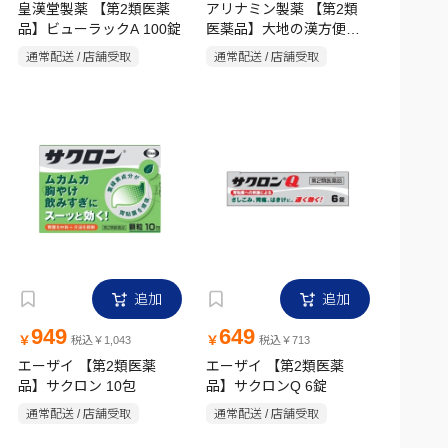
皇漢堂製薬 【第2類医薬
アリナミン製薬 【第2類
品】ビューラックA 100錠
医薬品】大地の漢方便秘
薬 65錠
通常配送 / 店舗受取
通常配送 / 店舗受取
追加
追加
949
649
￥
￥
税込￥1,043
税込￥713
エーザイ 【第2類医薬
エーザイ 【第2類医薬
品】サクロン 10包
品】サクロンQ 6錠
通常配送 / 店舗受取
通常配送 / 店舗受取