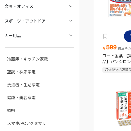
文具・オフィス
スポーツ・アウトドア
カー用品
599
￥
税込￥65
ロート製薬 【
冷蔵庫・キッチン家電
品】パンシロンG
通常配送 / 店舗
空調・季節家電
洗濯機・生活家電
健康・美容家電
照明
スマホ/PCアクセサリ