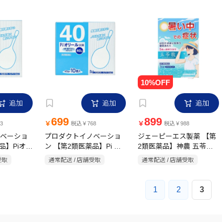
追加
追加
追加
699
899
￥
￥
3
税込￥768
税込￥988
ベーショ
プロダクトイノベーショ
ジェーピーエス製薬 【第
品】Piオリ
ン 【第2類医薬品】Pi オ
2類医薬品】神農 五苓散
10個
リール浣腸 40g×10個入
料エキス錠 36錠
受取
通常配送 / 店舗受取
通常配送 / 店舗受取
1
2
3