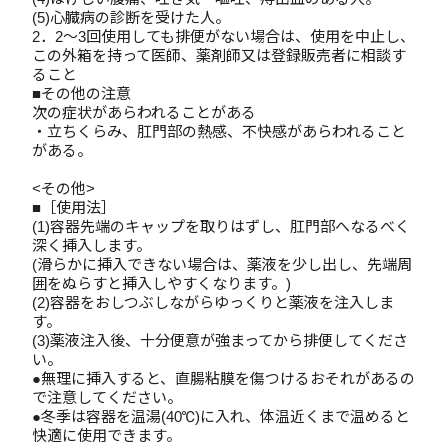
(5)心臓病の診断を受けた人。
2．2～3回使用しても排便がない場合は、使用を中止し、
この外箱を持って医師、薬剤師又は登録販売者に相談す
ること
■その他の注意
次の症状があらわれることがある
・立ちくらみ、肛門部の熱感、不快感があらわれること
がある。
<その他>
■［使用法］
(1)容器先端のキャップを取りはずし、肛門部へなるべく
深く挿入します。
(滑らかに挿入できない場合は、薬液を少し出し、先端周
囲をぬらすと挿入しやすくなります。)
(2)容器をおしつぶしながらゆっくりと薬液を注入しま
す。
(3)薬液注入後、十分便意が強まってから排便してくださ
い。
●無理に挿入すると、直腸粘膜を傷つけるおそれがあるの
で注意してください。
●冬季は容器を温湯(40℃)に入れ、体温近くまで温めると
快適に使用できます。