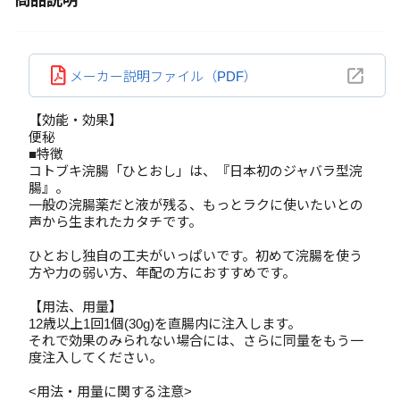
商品説明
メーカー説明ファイル（PDF）
【効能・効果】
便秘
■特徴
コトブキ浣腸「ひとおし」は、『日本初のジャバラ型浣
腸』。
一般の浣腸薬だと液が残る、もっとラクに使いたいとの
声から生まれたカタチです。
ひとおし独自の工夫がいっぱいです。初めて浣腸を使う
方や力の弱い方、年配の方におすすめです。
【用法、用量】
12歳以上1回1個(30g)を直腸内に注入します。
それで効果のみられない場合には、さらに同量をもう一
度注入してください。
<用法・用量に関する注意>