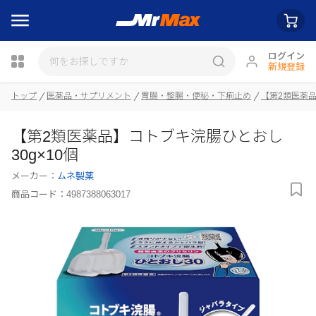
ログイン
新規登録
トップ
医薬品・サプリメント
胃腸・整腸・便秘・下痢止め
【第2類医薬
瓶詰
【第2類医薬品】コトブキ浣腸ひとおし
30g×10個
メーカー：
ムネ製薬
商品コード：
4987388063017