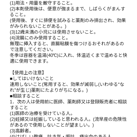
(1)用法・用量を厳守すること。
(2)本剤使用後は、便意が強まるまで、しばらくがまんす
ること。
(使用後、すぐに排便を試みると薬剤のみ排出され、効果
がみられないことがある。)
(3)12歳未満の小児には使用させないこと。
(4)浣腸にのみ使用すること。
無理に挿入すると、直腸粘膜を傷つけるおそれがあるの
で注意してください。
冬季は容器を温湯(40℃)に入れ、体温近くまで温めると快
適に使用できます。
【使用上の注意】
■してはいけないこと
連用しないこと(常用すると、効果が減弱し(いわゆる“な
れ”が生じ)薬剤にたよりがちになる。)
■相談すること
1．次の人は使用前に医師、薬剤師又は登録販売者に相談
すること
(1)医師の治療を受けている人。
(2)妊婦又は妊娠していると思われる人。(流早産の危険性
があるので使用しないことが望ましい。)
(3)高齢者。
(4)はげしい腹痛、吐き気・嘔吐、痔出血のある人。