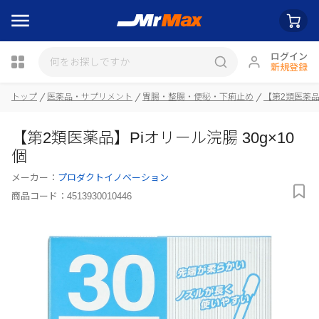
ログイン
新規登録
瓶詰
トップ
医薬品・サプリメント
胃腸・整腸・便秘・下痢止め
【第2類医薬
【第2類医薬品】Piオリール浣腸 30g×10
個
メーカー：
プロダクトイノベーション
商品コード：
4513930010446