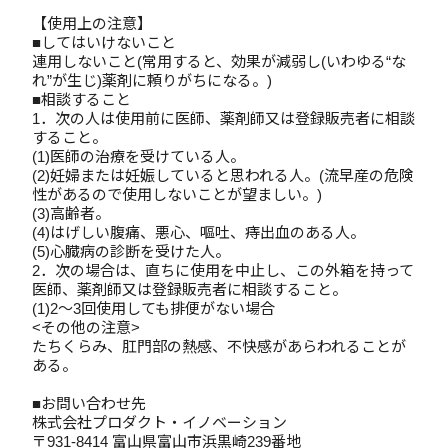
【使用上の注意】
■してはいけないこと
連用しないこと(常用すると、効果が減弱し(いわゆる“な
れ”が生じ)薬剤に頼りがちになる。)
■相談すること
1．次の人は使用前に医師、薬剤師又は登録販売者に相談
すること。
(1)医師の治療を受けている人。
(2)妊婦または妊娠していると思われる人。(流早産の危険
性があるので使用しないことが望ましい。)
(3)高齢者。
(4)はげしい腹痛、悪心、嘔吐、痔出血のある人。
(5)心臓病の診断を受けた人。
2．次の場合は、直ちに使用を中止し、この外箱を持って
医師、薬剤師又は登録販売者に相談すること。
(1)2～3回使用しても排便がない場合
<その他の注意>
たちくらみ、肛門部の熱感、不快感があらわれることが
ある。
■お問い合わせ先
株式会社プロダクト・イノベーション
〒931-8414 富山県富山市浜黒崎239番地