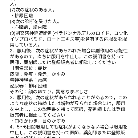
人。
(7)次の症状のある人。
・排尿困難
(8)次の診断を受けた人。
・心臓病，緑内障
(9)副交感神経遮断剤(ベラドンナ総アルカロイド，ヨウ化
イソプロパミド，ロートエキス等)を含有する内服薬を服
用している人。
2．服用後，次の症状があらわれた場合は副作用の可能性
があるので，直ちに服用を中止し，この説明書を持って
医師，薬剤師または登録販売者に相談してください
［関係部位：症状］
皮膚：発疹・発赤，かゆみ
精神神経系：頭痛
泌尿器：排尿困難
その他：顔のほてり，異常なまぶしさ
3．服用後，次の症状があらわれることがあるので，この
ような症状の持続または増強が見られた場合には，服用
を中止し，この説明書を持って医師，薬剤師または登録
販売者に相談してください
・口のかわき，目のかすみ
4．5～6日間服用しても症状がよくならない場合は服用を
中止し，この説明書を持って医師，薬剤師または登録販