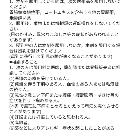
1．本剤を服用している間は，次の医薬品を服用しないで
ください
胃腸鎮痛鎮痙薬，ロートエキスを含有する他の胃腸薬，
乗物酔い薬
2．服用後，乗物または機械類の運転操作をしないでくだ
さい
(目のかすみ，異常なまぶしさ等の症状があらわれること
があります)
3．授乳中の人は本剤を服用しないか，本剤を服用する場
合は授乳を避けてください
(母乳に移行して乳児の脈が速くなることがあります)
■相談すること
1．次の人は服用前に医師，薬剤師または登録販売者に相
談してください
(1)医師の治療を受けている人。
(2)発熱を伴う下痢のある人，血便のある人または粘液便
の続く人。
(3)急性の激しい下痢または腹痛・腹部膨満・はきけ等の
症状を伴う下痢のある人。
(本剤で無理に下痢をとめるとかえって病気を悪化させる
ことがあります)
(4)妊婦または妊娠していると思われる人。
(5)高齢者。
(6)薬などによりアレルギー症状を起こしたことがある