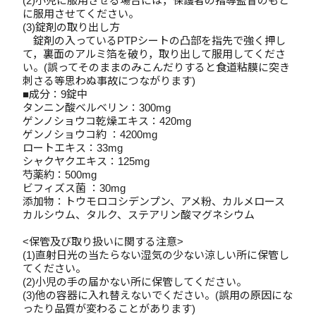
(2)小児に服用させる場合には，保護者の指導監督のもと
に服用させてください。
(3)錠剤の取り出し方
錠剤の入っているPTPシートの凸部を指先で強く押し
て，裏面のアルミ箔を破り，取り出して服用してくださ
い。(誤ってそのままのみこんだりすると食道粘膜に突き
刺さる等思わぬ事故につながります)
■成分：9錠中
タンニン酸ベルベリン：300mg
ゲンノショウコ乾燥エキス：420mg
ゲンノショウコ約 ：4200mg
ロートエキス：33mg
シャクヤクエキス：125mg
芍薬約：500mg
ビフィズス菌 ：30mg
添加物：トウモロコシデンプン、アメ粉、カルメロース
カルシウム、タルク、ステアリン酸マグネシウム
<保管及び取り扱いに関する注意>
(1)直射日光の当たらない湿気の少ない涼しい所に保管し
てください。
(2)小児の手の届かない所に保管してください。
(3)他の容器に入れ替えないでください。(誤用の原因にな
ったり品質が変わることがあります)