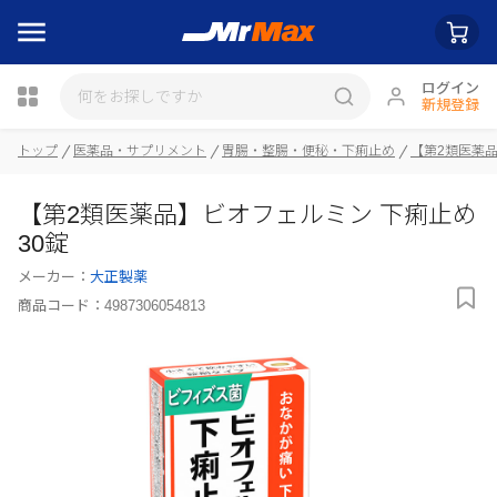
ログイン
新規登録
トップ
医薬品・サプリメント
胃腸・整腸・便秘・下痢止め
【第2類医薬
瓶詰
【第2類医薬品】ビオフェルミン 下痢止め
30錠
メーカー：
大正製薬
商品コード：
4987306054813