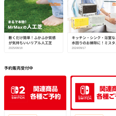
敷くだけ簡単！ふかふか質感
キッチン・シンク・浴室な
が気持ちいいリアル人工芝
水回りのお掃除に！ミスタ
マックスバイヤーおすすめ
2025/08/18
2024/09/17
ポンジ♪
予約販売受付中