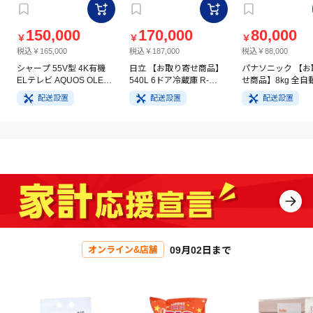
150,000
170,000
80,000
￥
￥
￥
税込￥165,000
税込￥187,000
税込￥88,000
シャープ 55V型 4K有機
日立 【お取り寄せ商品】
パナソニック 【お
ELテレビ AQUOS OLED
540L 6ドア冷蔵庫 R-
せ商品】8kg 全自
4T-C55GQ3
HW54V(N) ライトゴール
洗濯機 NA-FA8H5
配送設置
配送設置
配送設置
ド
イト
09月02日まで
オンライン&店舗