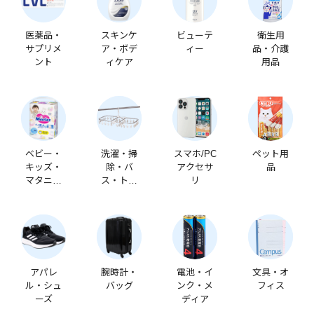
医薬品・
スキンケ
ビューテ
衛生用
サプリメ
ア・ボデ
ィー
品・介護
ント
ィケア
用品
ベビー・
洗濯・掃
スマホ/PC
ペット用
キッズ・
除・バ
アクセサ
品
マタニテ
ス・トイ
リ
ィ
レ
アパレ
腕時計・
電池・イ
文具・オ
ル・シュ
バッグ
ンク・メ
フィス
ーズ
ディア