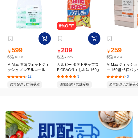
599
209
259
￥
￥
￥
税込￥658
税込￥225
税込￥284
MrMax 除菌ウェットティ
カルビー ポテトチップス
MrMax ティッシ
ッシュ ノンアルコールタ
BIGBAGうすしお味 160g
ー 150組×6個パッ
イプ 60枚×8個パック
12
3
3
通常配送 / 店舗受取
通常配送 / 店舗受取
通常配送 / 店舗受