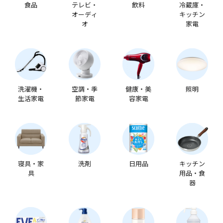
食品
テレビ・
飲料
冷蔵庫・
オーディ
キッチン
オ
家電
洗濯機・
空調・季
健康・美
照明
生活家電
節家電
容家電
寝具・家
洗剤
日用品
キッチン
具
用品・食
器