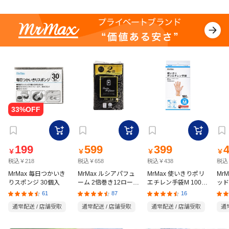
199
599
399
￥
￥
￥
￥
税込￥218
税込￥658
税込￥438
税込
MrMax 毎日つかいき
MrMax ルシアパフュ
MrMax 使いきりポリ
Mr
りスポンジ 30個入
ーム 2倍巻き12ロール
エチレン手袋M 100枚
ッド
ダブル
入
の猫
61
87
16
通常配送 / 店舗受取
通常配送 / 店舗受取
通常配送 / 店舗受取
通