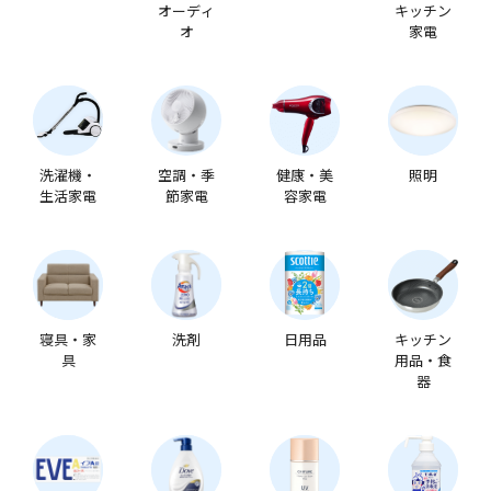
オーディ
キッチン
オ
家電
洗濯機・
空調・季
健康・美
照明
生活家電
節家電
容家電
寝具・家
洗剤
日用品
キッチン
具
用品・食
器