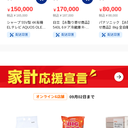
150,000
170,000
80,000
￥
￥
￥
税込￥165,000
税込￥187,000
税込￥88,000
シャープ 55V型 4K有機
日立 【お取り寄せ商品】
パナソニック 【お
ELテレビ AQUOS OLED
540L 6ドア冷蔵庫 R-
せ商品】8kg 全自
4T-C55GQ3
HW54V(N) ライトゴール
洗濯機 NA-FA8H5
配送設置
配送設置
配送設置
ド
イト
09月02日まで
オンライン&店舗