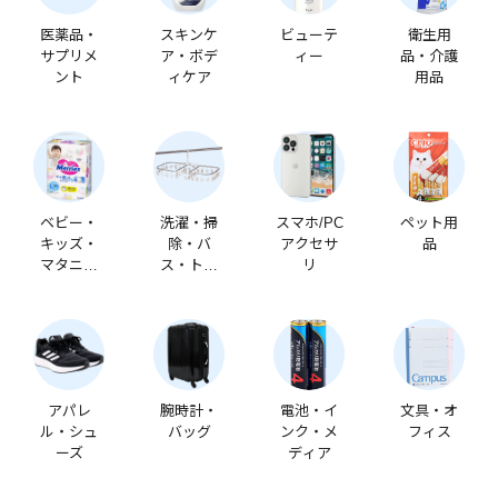
医薬品・
スキンケ
ビューテ
衛生用
サプリメ
ア・ボデ
ィー
品・介護
ント
ィケア
用品
ベビー・
洗濯・掃
スマホ/PC
ペット用
キッズ・
除・バ
アクセサ
品
マタニテ
ス・トイ
リ
ィ
レ
アパレ
腕時計・
電池・イ
文具・オ
ル・シュ
バッグ
ンク・メ
フィス
ーズ
ディア