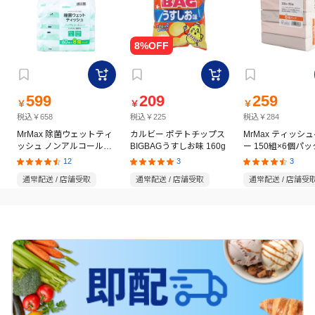
599
209
259
￥
￥
￥
税込￥658
税込￥225
税込￥284
MrMax 除菌ウェットティ
カルビー ポテトチップス
MrMax ティッシ
ッシュ ノンアルコールタ
BIGBAGうすしお味 160g
ー 150組×6個パッ
イプ 60枚×8個パック
12
3
3
通常配送 / 店舗受取
通常配送 / 店舗受取
通常配送 / 店舗受