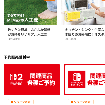
敷くだけ簡単！ふかふか質感
キッチン・シンク・浴室な
が気持ちいいリアル人工芝
水回りのお掃除に！ミスタ
マックスバイヤーおすすめ
2025/08/18
2024/09/17
ポンジ♪
予約販売受付中
オンライン限定
オンライン限定