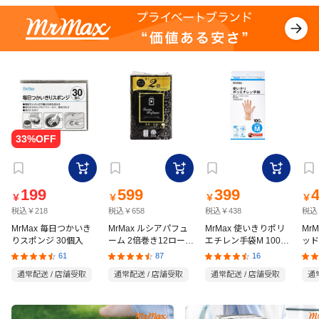
199
599
399
￥
￥
￥
￥
税込￥218
税込￥658
税込￥438
税込
MrMax 毎日つかいき
MrMax ルシアパフュ
MrMax 使いきりポリ
Mr
りスポンジ 30個入
ーム 2倍巻き12ロール
エチレン手袋M 100枚
ッド
ダブル
入
の猫
61
87
16
通常配送 / 店舗受取
通常配送 / 店舗受取
通常配送 / 店舗受取
通