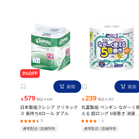
追加
追加
579
239
￥
￥
税込￥636
税込￥262
日本製紙クレシア クリネック
丸富製紙 ペンギン ながーく
ス 長持ち8ロール ダブル
える 超ロング 5倍巻き 消臭
能付き シングル 1ロール
3
1
通常配送 / 店舗受取
通常配送 / 店舗受取