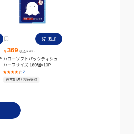
追加
369
￥
税込￥405
テ
ハローソフトパックティシュ
ハーフサイズ 180組×10P
2
通常配送 / 店舗受取