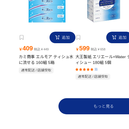
追加
追加
409
599
￥
￥
税込￥449
税込￥658
カミ商事 エルモア ティシュ水
大王製紙 エリエール+Water 
に流せる 160組 5箱
ィシュー 180組 5個
11
通常配送 / 店舗受取
通常配送 / 店舗受取
もっと見る