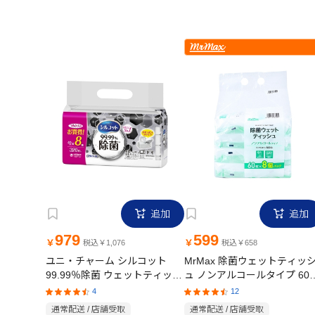
追加
追加
979
599
￥
￥
税込￥1,076
税込￥658
ユニ・チャーム シルコット
MrMax 除菌ウェットティッ
99.99％除菌 ウェットティッシ
ュ ノンアルコールタイプ 60
ュ アルコールタイプ 詰替（40
×8個パック
4
12
枚×8個）
通常配送 / 店舗受取
通常配送 / 店舗受取