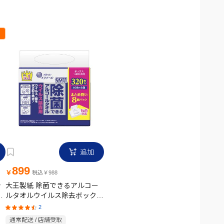
追加
899
￥
税込￥988
シ
大王製紙 除菌できるアルコー
枚
ルタオルウイルス除去ボックス
40枚 8個
2
通常配送 / 店舗受取