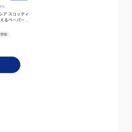
71
シア スコッティ
て使えるペーパータ
ト 1ロール
舗受取