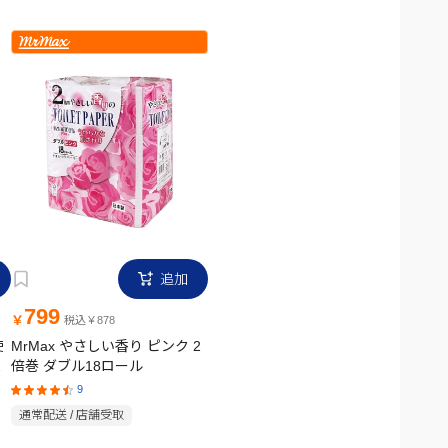
追加
799
￥
税込￥878
使
MrMax やさしい香り ピンク 2
機
倍巻 ダブル18ロール
9
通常配送 / 店舗受取