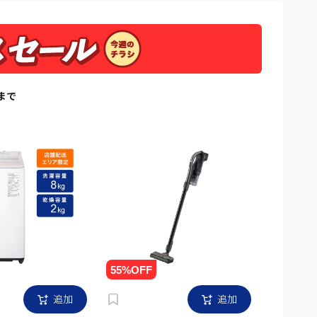
日まで
追加
追加