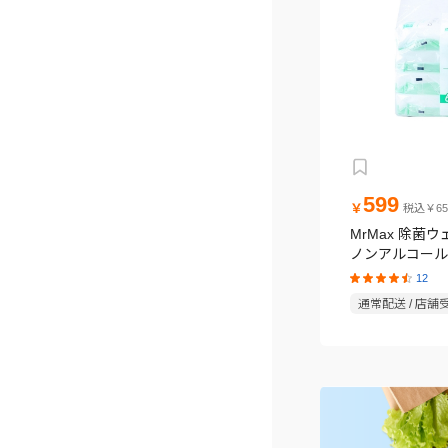
599
￥
税込￥65
MrMax 除菌
ノンアルコールタ
パック
12
通常配送 / 店舗