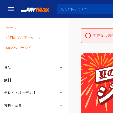
セール
重要なお知
瓶詰
注目のプロモーション
MrMaxブランド
食品
飲料
テレビ・オーディオ
寝具・家具