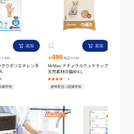
追加
追加
499
1,6
￥
￥
￥438
税込￥548
使いきりポリエチレン手
MrMax ナチュラルウッドチップ
MrMax
入
天然素材の猫砂4Ｌ
ンチ
6
4
 店舗受取
通常配送 / 店舗受取
通常配送 