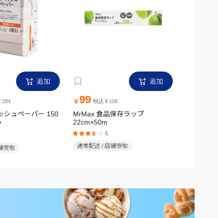
追加
追加
99
299
￥
￥
284
税込￥108
税
ィッシュペーパー 150
MrMax 食品保存ラップ
MrMax
22cm×50m
ク
ック
5
通常配送 / 店舗受取
店舗受取
通常配送 /