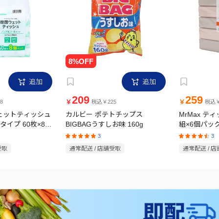
追加
追加
209
259
￥
￥
8
税込￥225
税込￥
ウェットティッシュ
カルビー ポテトチップス
MrMax テ
イプ 60枚×8個
BIGBAGうすしお味 160g
組×6個パッ
3
3
受取
通常配送 / 店舗受取
通常配送 / 