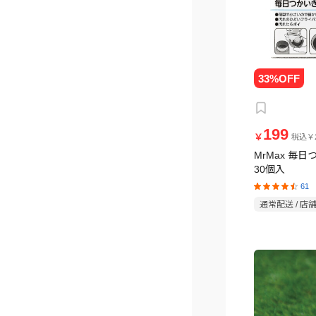
199
￥
税込￥2
MrMax 毎
30個入
61
通常配送 / 店