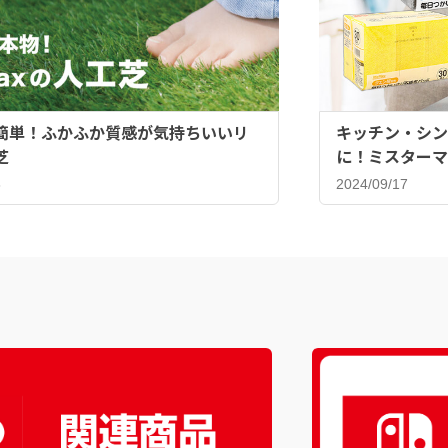
簡単！ふかふか質感が気持ちいいリ
キッチン・シン
芝
に！ミスターマ
ンジ♪
8
2024/09/17