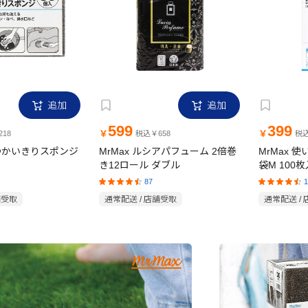
追加
追加
599
399
￥
￥
18
税込￥658
税込
日つかいきりスポンジ
MrMax ルシアパフューム 2倍巻
MrMax 
き12ロール ダブル
袋M 100枚
87
1
舗受取
通常配送 / 店舗受取
通常配送 /