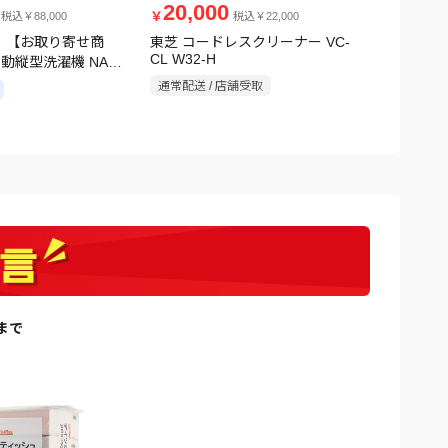
20,000
12,0
￥
￥
税込￥88,000
税込￥22,000
 【お取り寄せ商
東芝 コードレスクリーナー VC-
アイリスオ
CL W32-H
自動縦型洗濯機 NA-
ッドピンモデ
ホワイト
V1H シル
通常配送 / 店舗受取
通常配送 /
日まで