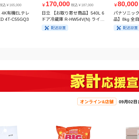
170,000
80,000
￥
￥
税込￥165,000
税込￥187,000
 4K有機ELテレ
日立 【お取り寄せ商品】540L 6
パナソニック
D 4T-C55GQ3
ドア冷蔵庫 R-HW54V(N) ライト
品】8kg 全
ゴールド
FA8H5-W 
配送設置
配送設置
オンライン&店舗
09月02