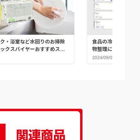
ク・浴室など水回りのお掃除
食品の冷凍だけじゃな
ックスバイヤーおすすめスポ
物整理にも♪ジッパ
2024/09/06