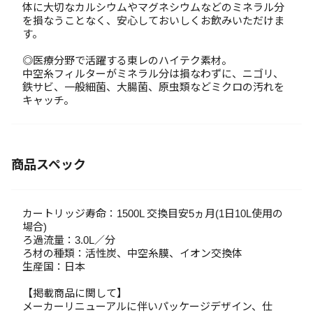
体に大切なカルシウムやマグネシウムなどのミネラル分
を損なうことなく、安心しておいしくお飲みいただけま
す。
◎医療分野で活躍する東レのハイテク素材。
中空糸フィルターがミネラル分は損なわずに、ニゴリ、
鉄サビ、一般細菌、大腸菌、原虫類などミクロの汚れを
キャッチ。
商品スペック
カートリッジ寿命：1500L 交換目安5ヵ月(1日10L使用の
場合)
ろ過流量：3.0L／分
ろ材の種類：活性炭、中空糸膜、イオン交換体
生産国：日本
【掲載商品に関して】
メーカーリニューアルに伴いパッケージデザイン、仕