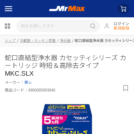
ログイン
新規登録
トップ
冷蔵庫・キッチン家電
浄水器
蛇口直結型浄水器 カセッティシリーズ 
瓶詰
蛇口直結型浄水器 カセッティシリーズ カ
ートリッジ 時短＆高除去タイプ
MKC.SLX
メーカー：
東レ
商品コード：
4960685893846