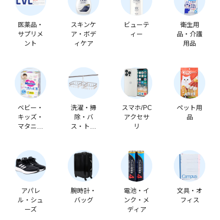
医薬品・
スキンケ
ビューテ
衛生用
サプリメ
ア・ボデ
ィー
品・介護
ント
ィケア
用品
ベビー・
洗濯・掃
スマホ/PC
ペット用
キッズ・
除・バ
アクセサ
品
マタニテ
ス・トイ
リ
ィ
レ
アパレ
腕時計・
電池・イ
文具・オ
ル・シュ
バッグ
ンク・メ
フィス
ーズ
ディア