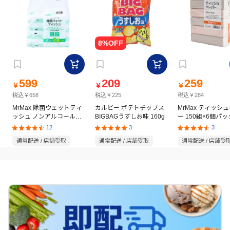
599
209
259
￥
￥
￥
税込￥658
税込￥225
税込￥284
MrMax 除菌ウェットティ
カルビー ポテトチップス
MrMax ティッシ
ッシュ ノンアルコールタ
BIGBAGうすしお味 160g
ー 150組×6個パッ
イプ 60枚×8個パック
12
3
3
通常配送 / 店舗受取
通常配送 / 店舗受取
通常配送 / 店舗受