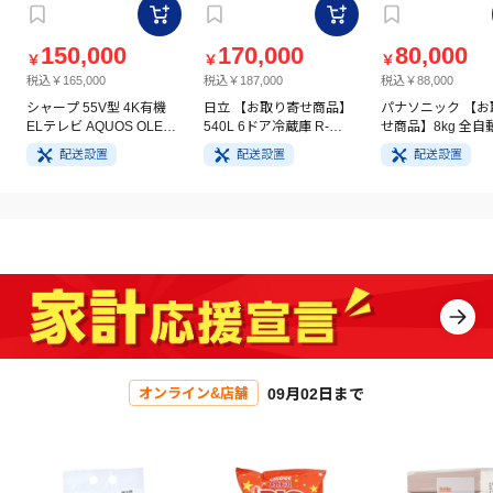
150,000
170,000
80,000
￥
￥
￥
税込￥165,000
税込￥187,000
税込￥88,000
シャープ 55V型 4K有機
日立 【お取り寄せ商品】
パナソニック 【お
ELテレビ AQUOS OLED
540L 6ドア冷蔵庫 R-
せ商品】8kg 全自
4T-C55GQ3
HW54V(N) ライトゴール
洗濯機 NA-FA8H5
配送設置
配送設置
配送設置
ド
イト
09月02日まで
オンライン&店舗