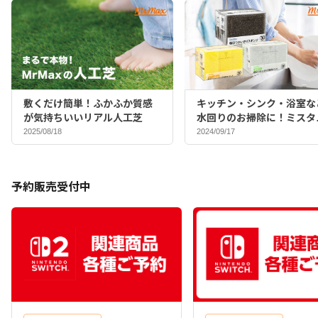
敷くだけ簡単！ふかふか質感
キッチン・シンク・浴室な
が気持ちいいリアル人工芝
水回りのお掃除に！ミスタ
マックスバイヤーおすすめ
2025/08/18
2024/09/17
ポンジ♪
予約販売受付中