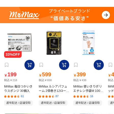
199
599
399
￥
￥
￥
￥
税込￥218
税込￥658
税込￥438
税込
MrMax 毎日つかいき
MrMax ルシアパフュ
MrMax 使いきりポリ
Mr
りスポンジ 30個入
ーム 2倍巻き12ロール
エチレン手袋M 100枚
ッド
ダブル
入
の猫
61
87
16
通常配送 / 店舗受取
通常配送 / 店舗受取
通常配送 / 店舗受取
通