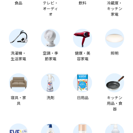
食品
テレビ・
飲料
冷蔵庫・
オーディ
キッチン
オ
家電
洗濯機・
空調・季
健康・美
照明
生活家電
節家電
容家電
寝具・家
洗剤
日用品
キッチン
具
用品・食
器