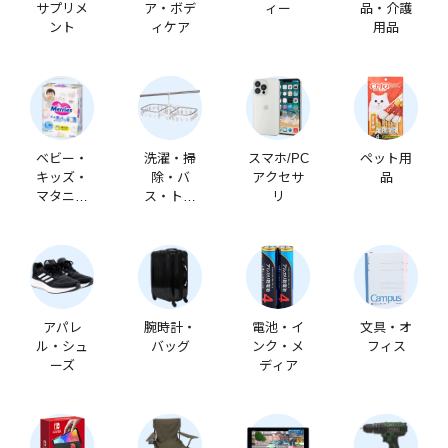
サプリメ
ア・ボデ
ィー
品・介護
ント
ィケア
用品
ベビー・
洗濯・掃
スマホ/PC
ペット用
キッズ・
除・バ
アクセサ
品
マタニテ
ス・トイ
リ
ィ
レ
アパレ
腕時計・
電池・イ
文具・オ
ル・シュ
バッグ
ンク・メ
フィス
ーズ
ディア