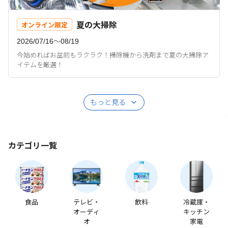
夏の大掃除
オンライン限定
2026/07/16〜08/19
今始めればお盆前もラクラク！掃除機から洗剤まで夏の大掃除ア
イテムを厳選！
もっと見る
カテゴリ一覧
食品
テレビ・
飲料
冷蔵庫・
オーディ
キッチン
オ
家電