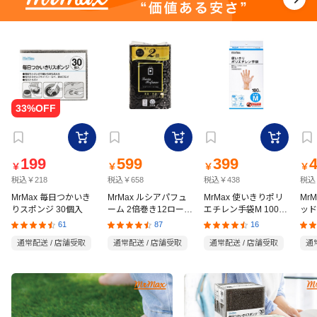
199
599
399
￥
￥
￥
￥
税込￥218
税込￥658
税込￥438
税込
MrMax 毎日つかいき
MrMax ルシアパフュ
MrMax 使いきりポリ
Mr
りスポンジ 30個入
ーム 2倍巻き12ロール
エチレン手袋M 100枚
ッド
ダブル
入
の猫
61
87
16
通常配送 / 店舗受取
通常配送 / 店舗受取
通常配送 / 店舗受取
通