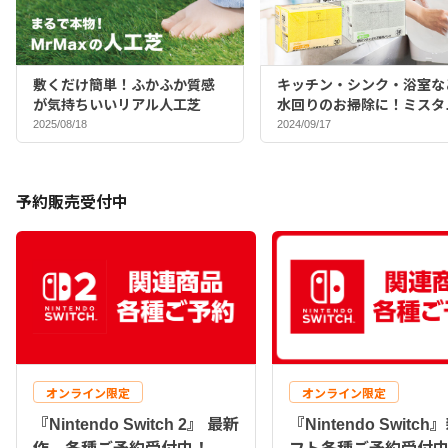
敷くだけ簡単！ふかふか質感
キッチン・シンク・浴室な
が気持ちいいリアル人工芝
水回りのお掃除に！ミスタ
マックスバイヤーおすすめ
2025/08/18
2024/09/17
ポンジ♪
予約販売受付中
オンライン限定
オンライン限定
『Nintendo Switch 2』 最新
『Nintendo Switc