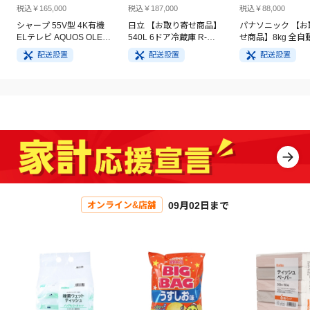
税込￥165,000
税込￥187,000
税込￥88,000
シャープ 55V型 4K有機
日立 【お取り寄せ商品】
パナソニック 【お
ELテレビ AQUOS OLED
540L 6ドア冷蔵庫 R-
せ商品】8kg 全自
4T-C55GQ3
HW54V(N) ライトゴール
洗濯機 NA-FA8H5
配送設置
配送設置
配送設置
ド
イト
09月02日まで
オンライン&店舗