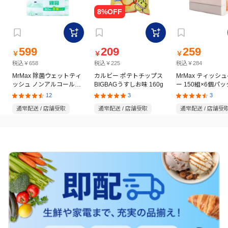
599
209
259
￥
￥
￥
税込￥658
税込￥225
税込￥284
MrMax 除菌ウェットティ
カルビー ポテトチップス
MrMax ティッシ
ッシュ ノンアルコールタ
BIGBAGうすしお味 160g
ー 150組×6個パッ
イプ 60枚×8個パック
12
3
3
通常配送 / 店舗受取
通常配送 / 店舗受取
通常配送 / 店舗受