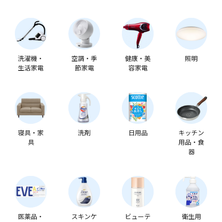
洗濯機・
空調・季
健康・美
照明
生活家電
節家電
容家電
寝具・家
洗剤
日用品
キッチン
具
用品・食
器
医薬品・
スキンケ
ビューテ
衛生用