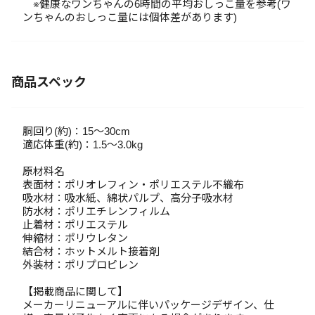
※健康なワンちゃんの6時間の平均おしっこ量を参考(ワ
ンちゃんのおしっこ量には個体差があります)
商品スペック
胴回り(約)：15～30cm
適応体重(約)：1.5～3.0kg
原材料名
表面材：ポリオレフィン・ポリエステル不織布
吸水材：吸水紙、綿状パルプ、高分子吸水材
防水材：ポリエチレンフィルム
止着材：ポリエステル
伸縮材：ポリウレタン
結合材：ホットメルト接着剤
外装材：ポリプロピレン
【掲載商品に関して】
メーカーリニューアルに伴いパッケージデザイン、仕