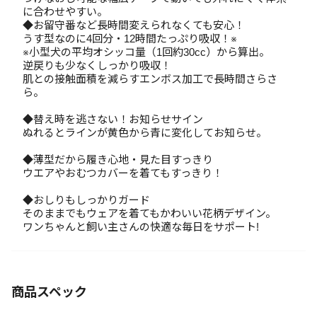
に合わせやすい。
◆お留守番など長時間変えられなくても安心！
うす型なのに4回分・12時間たっぷり吸収！※
※小型犬の平均オシッコ量（1回約30cc）から算出。
逆戻りも少なくしっかり吸収！
肌との接触面積を減らすエンボス加工で長時間さらさ
ら。
◆替え時を逃さない！お知らせサイン
ぬれるとラインが黄色から青に変化してお知らせ。
◆薄型だから履き心地・見た目すっきり
ウエアやおむつカバーを着てもすっきり！
◆おしりもしっかりガード
そのままでもウェアを着てもかわいい花柄デザイン。
ワンちゃんと飼い主さんの快適な毎日をサポート!
商品スペック