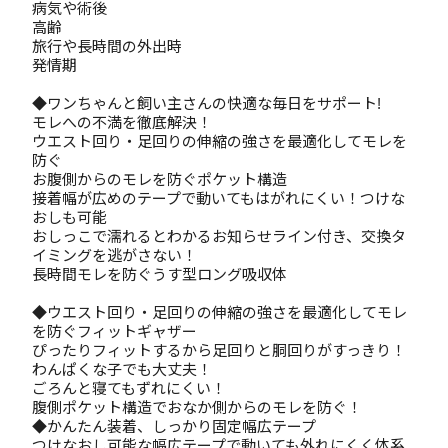
病気や術後
高齢
旅行や長時間の外出時
発情期
◆ワンちゃんと飼い主さんの快適な毎日をサポート!
モレへの不満を徹底解決！
ウエスト回り・足回りの伸縮の強さを最適化してモレを
防ぐ
お腹側からのモレを防ぐポケット構造
接着幅が広めのテープで動いてもはがれにくい！つけな
おしも可能
おしっこで濡れるとわかるお知らせライン付き、交換タ
イミングを逃がさない！
長時間モレを防ぐうす型ロング吸収体
◆ウエスト回り・足回りの伸縮の強さを最適化してモレ
を防ぐフィットギャザー
ぴったりフィットするから足回りと胴回りがすっきり！
わんぱくな子でも大丈夫！
ごろんと寝てもずれにくい！
腹側ポケット構造でおなか側からのモレを防ぐ！
◆かんたん装着、しっかり固定幅広テープ
つけなおし可能な幅広テープで動いても外れにくく体系