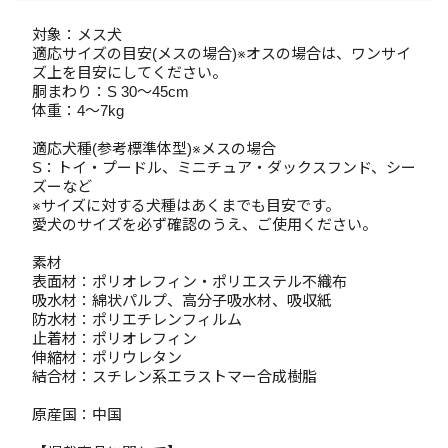
対象：メス犬
適応サイズの目安(メスの場合)※オスの場合は、ワンサイ
ズ上を目安にしてください。
胴まわり：S 30～45cm
体重：4～7kg
適応犬種(参考標準体型)※メスの場合
S：トイ・プードル、ミニチュア・ダックスフンド、シー
ズーなど
※サイズに対する犬種はあくまでも目安です。
愛犬のサイズを必ず確認のうえ、ご使用ください。
素材
表面材：ポリオレフィン・ポリエステル不織布
吸水材：綿状パルプ、高分子吸水材、吸収紙
防水材：ポリエチレンフィルム
止着材：ポリオレフィン
伸縮材：ポリウレタン
結合材：スチレン系エラストマー合成樹脂
原産国：中国