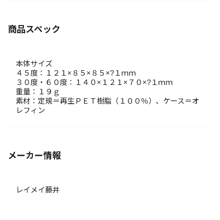
商品スペック
本体サイズ
４５度：１２１×８５×８５×?１ｍｍ
３０度・６０度：１４０×１２１×７０×?１ｍｍ
重量：１９ｇ
素材：定規＝再生ＰＥＴ樹脂（１００％）、ケース＝オ
レフィン
メーカー情報
レイメイ藤井