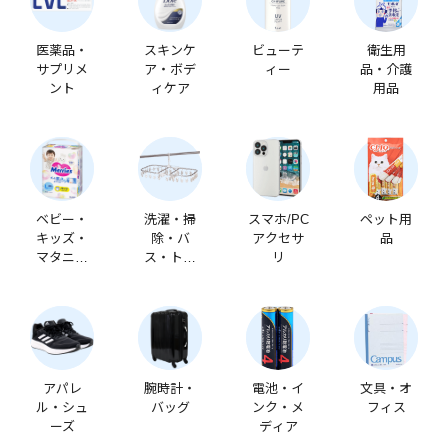
医薬品・
スキンケ
ビューテ
衛生用
サプリメ
ア・ボデ
ィー
品・介護
ント
ィケア
用品
ベビー・
洗濯・掃
スマホ/PC
ペット用
キッズ・
除・バ
アクセサ
品
マタニテ
ス・トイ
リ
ィ
レ
アパレ
腕時計・
電池・イ
文具・オ
ル・シュ
バッグ
ンク・メ
フィス
ーズ
ディア