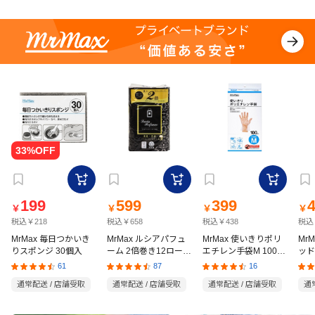
199
599
399
￥
￥
￥
￥
税込￥218
税込￥658
税込￥438
税込
MrMax 毎日つかいき
MrMax ルシアパフュ
MrMax 使いきりポリ
Mr
りスポンジ 30個入
ーム 2倍巻き12ロール
エチレン手袋M 100枚
ッド
ダブル
入
の猫
61
87
16
通常配送 / 店舗受取
通常配送 / 店舗受取
通常配送 / 店舗受取
通