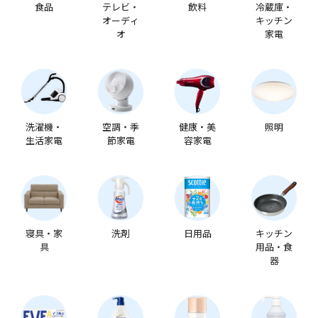
食品
テレビ・
飲料
冷蔵庫・
オーディ
キッチン
オ
家電
洗濯機・
空調・季
健康・美
照明
生活家電
節家電
容家電
寝具・家
洗剤
日用品
キッチン
具
用品・食
器