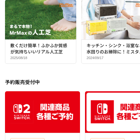
敷くだけ簡単！ふかふか質感
キッチン・シンク・浴室な
が気持ちいいリアル人工芝
水回りのお掃除に！ミスタ
マックスバイヤーおすすめ
2025/08/18
2024/09/17
ポンジ♪
予約販売受付中