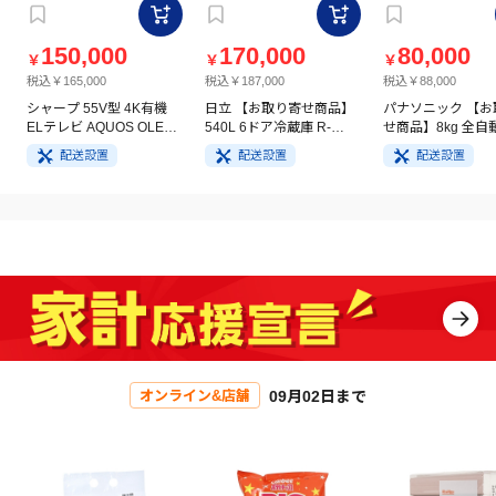
150,000
170,000
80,000
￥
￥
￥
税込￥165,000
税込￥187,000
税込￥88,000
シャープ 55V型 4K有機
日立 【お取り寄せ商品】
パナソニック 【お
ELテレビ AQUOS OLED
540L 6ドア冷蔵庫 R-
せ商品】8kg 全自
4T-C55GQ3
HW54V(N) ライトゴール
洗濯機 NA-FA8H5
配送設置
配送設置
配送設置
ド
イト
09月02日まで
オンライン&店舗