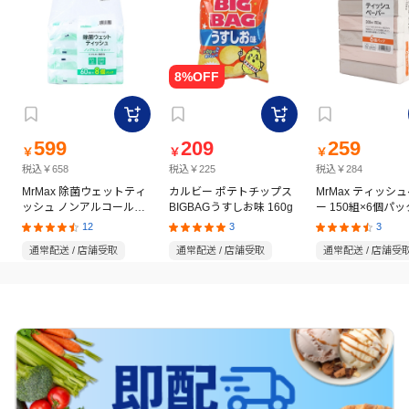
599
209
259
￥
￥
￥
税込￥658
税込￥225
税込￥284
MrMax 除菌ウェットティ
カルビー ポテトチップス
MrMax ティッシ
ッシュ ノンアルコールタ
BIGBAGうすしお味 160g
ー 150組×6個パッ
イプ 60枚×8個パック
12
3
3
通常配送 / 店舗受取
通常配送 / 店舗受取
通常配送 / 店舗受