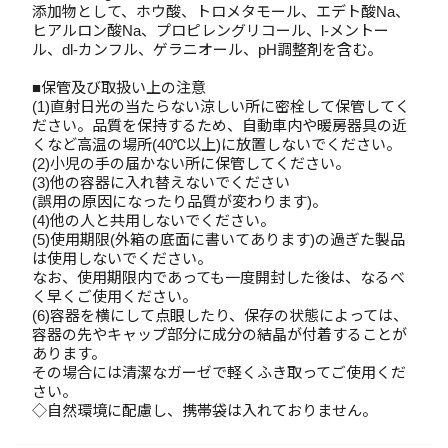
添加物として、ホウ酸、トロメタモール、エデト酸Na、
ヒアルロン酸Na、プロピレングリコール、l-メントー
ル、dl-カンフル、ゲラニオール、pH調整剤を含む。
■保管及び取扱い上の注意
(1)直射日光の当たらない涼しい所に密栓して保管してく
ださい。品質を保持するため、自動車内や暖房器具の近
くなど高温の場所(40℃以上)に放置しないでください。
(2)小児の手の届かない所に保管してください。
(3)他の容器に入れ替えないでください
(誤用の原因になったり品質が変わります)。
(4)他の人と共用しないでください。
(5)使用期限(外箱の底面に書いてあります)の過ぎた製品
は使用しないでください。
なお、使用期限内であっても一度開封した後は、なるべ
く早くご使用ください。
(6)容器を横にして点眼したり、保存の状態によっては、
容器の先やキャップ部分に成分の結晶が付着することが
あります。
その場合には清潔なガーゼで軽くふき取ってご使用くだ
さい。
◇自然環境に配慮し、携帯袋は入れておりません。