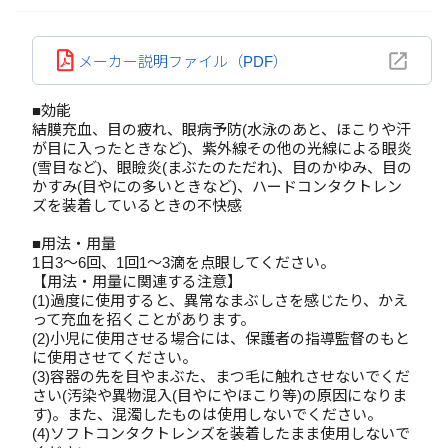
メーカー説明ファイル（PDF）
■効能
結膜充血、目の疲れ、眼病予防(水泳のあと、ほこりや汗
が目に入ったときなど)、紫外線その他の光線による眼炎
(雪目など)、眼瞼炎(まぶたのただれ)、目のかゆみ、目の
かすみ(目やにの多いときなど)、ハードコンタクトレン
ズを装着しているときの不快感
■用法・用量
1日3～6回、1回1～3滴を点眼してください。
【用法・用量に関連する注意】
(1)過度に使用すると、異常なまぶしさを感じたり、かえ
って充血を招くことがあります。
(2)小児に使用させる場合には、保護者の指導監督のもと
に使用させてください。
(3)容器の先を目やまぶた、まつ毛に触れさせないでくだ
さい(汚染や異物混入(目やにやほこり等)の原因になりま
す)。また、混濁したものは使用しないでください。
(4)ソフトコンタクトレンズを装着したまま使用しないで