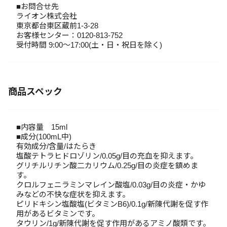
■お問合せ先
ライオン株式会社
東京都台東区蔵前1-3-28
お客様センター：0120-813-752
受付時間 9:00～17:00(土・日・祝日を除く)
商品スペック
■内容量 15ml
■成分(100mL中)
有効成分/含量/はたらき
塩酸テトラヒドロゾリン/0.05g/目の充血を抑えます。
グリチルリチン酸二カリウム/0.25g/目の炎症を鎮めま
す。
クロルフェニラミンマレイン酸塩/0.03g/目の炎症・かゆ
みなどの不快な症状を抑えます。
ピリドキシン塩酸塩(ビタミンB6)/0.1g/新陳代謝を促す作
用があるビタミンです。
タウリン/1g/新陳代謝を促す作用があるアミノ酸類です。