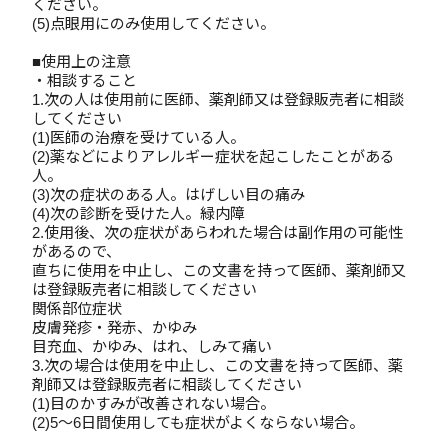
ください。
(5)点眼用にのみ使用してください。
■使用上の注意
・相談すること
1.次の人は使用前に医師、薬剤師又は登録販売者に相談
してください
(1)医師の治療を受けている人。
(2)薬などによりアレルギー症状を起こしたことがある
人。
(3)次の症状のある人。はげしい目の痛み
(4)次の診断を受けた人。緑内障
2.使用後、次の症状があらわれた場合は副作用の可能性
があるので、
直ちに使用を中止し、この文書を持って医師、薬剤師又
は登録販売者に相談してください
関係部位症状
皮膚発疹・発赤、かゆみ
目充血、かゆみ、はれ、しみて痛い
3.次の場合は使用を中止し、この文書を持って医師、薬
剤師又は登録販売者に相談してください
(1)目のかすみが改善されない場合。
(2)5～6日間使用しても症状がよくならない場合。