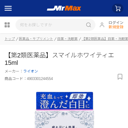
ログイン
新規登録
トップ
医薬品・サプリメント
目薬・洗眼薬
【第2類医薬品】目薬・洗眼
瓶詰
【第2類医薬品】スマイルホワイティエ
15ml
メーカー：
ライオン
商品コード：
4903301244554