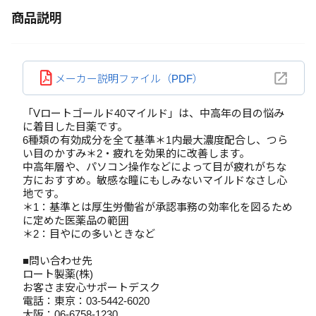
商品説明
メーカー説明ファイル（PDF）
「Vロートゴールド40マイルド」は、中高年の目の悩み
に着目した目薬です。
6種類の有効成分を全て基準＊1内最大濃度配合し、つら
い目のかすみ＊2・疲れを効果的に改善します。
中高年層や、パソコン操作などによって目が疲れがちな
方におすすめ。敏感な瞳にもしみないマイルドなさし心
地です。
＊1：基準とは厚生労働省が承認事務の効率化を図るため
に定めた医薬品の範囲
＊2：目やにの多いときなど
■問い合わせ先
ロート製薬(株)
お客さま安心サポートデスク
電話：東京：03-5442-6020
大阪：06-6758-1230