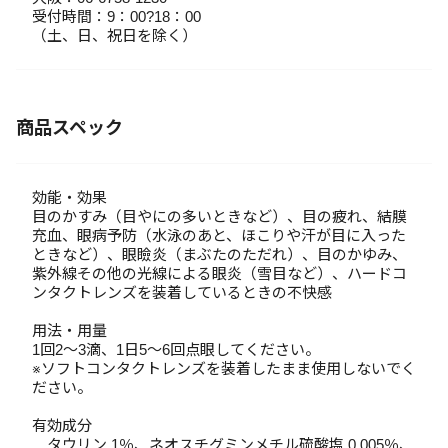
受付時間：9：00?18：00
（土、日、祝日を除く）
商品スペック
効能・効果
目のかすみ（目やにの多いときなど）、目の疲れ、結膜
充血、眼病予防（水泳のあと、ほこりや汗が目に入った
ときなど）、眼瞼炎（まぶたのただれ）、目のかゆみ、
紫外線その他の光線による眼炎（雪目など）、ハードコ
ンタクトレンズを装着しているときの不快感
用法・用量
1回2～3滴、1日5～6回点眼してください。
※ソフトコンタクトレンズを装着したまま使用しないでく
ださい。
有効成分
タウリン 1％、ネオスチグミンメチル硫酸塩 0.005％、