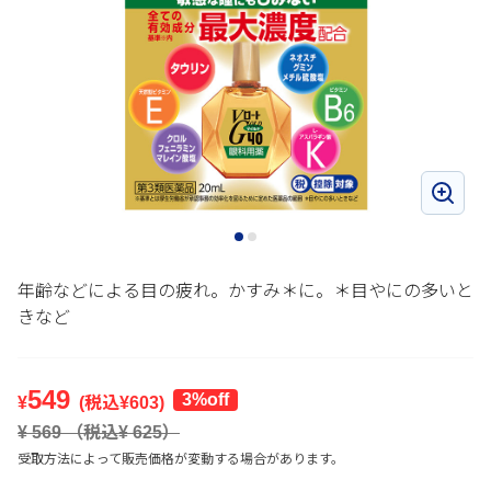
年齢などによる目の疲れ。かすみ＊に。＊目やにの多いと
きなど
549
3%off
¥
(税込¥
603
)
¥
569
（税込¥
625
）
受取方法によって販売価格が変動する場合があります。