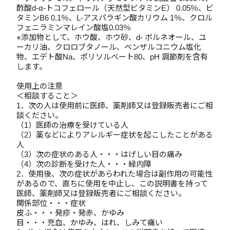
酢酸d-α-トコフェロール（天然型ビタミンE） 0.05％、ビ
タミンB6 0.1％、L-アスパラギン酸カリウム 1％、クロル
フェニラミンマレイン酸塩0.03％
※添加物として、ホウ酸、ホウ砂、d- ボルネオール、ユ
ーカリ油、クロロブタノール、ベンザルコニウム塩化
物、エデト酸Na、ポリソルベート80、pH 調節剤を含有
します。
使用上の注意
＜相談すること＞
1．次の人は使用前に医師、薬剤師又は登録販売者にご相
談ください。
（1）医師の治療を受けている人
（2）薬などによりアレルギー症状を起こしたことがある
人
（3）次の症状のある人・・・はげしい目の痛み
（4）次の診断を受けた人・・・緑内障
2．使用後、次の症状があらわれた場合は副作用の可能性
があるので、直ちに使用を中止し、この説明書を持って
医師、薬剤師又は登録販売者にご相談ください。
関係部位・・・症状
皮ふ・・・発疹・発赤、かゆみ
目・・・充血、かゆみ、はれ、しみて痛い