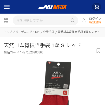
ログイン
新規登録
瓶詰
トップ
ガーデニング・DIY
作業手袋
天然ゴム背抜き手袋 1双 S レッド
天然ゴム背抜き手袋 1双 S レッド
商品コード：
4971326900366