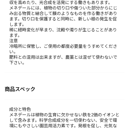
収を高めたり、光合成を活発にする働きもあります。
メネデールには、植物の切り口や傷ついた部分からにじ
み出る物質と結合して膜のようなものを作る働きがあり
ます。切り口を保護すると同時に、新しい根の発生を促
します。
稀に経時変化が早まり、沈殿や濁りが生じることがあり
ます。
注意
冷暗所に保管し、ご使用の都度必要量をうすめてくださ
い。
肥料との混用は出来ますが、農薬とは混ぜて使わないで
下さい。
商品スペック
成分と特色
メネデールは植物の生育に欠かせない鉄を2価のイオンと
して含みます。科学合成成分を一切使わない、安全で環
境にもやさしい園芸用活力素です。発根を促し、元気な