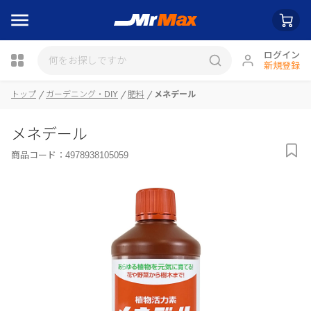
ログイン
新規登録
瓶詰
トップ
ガーデニング・DIY
肥料
メネデール
メネデール
商品コード：
4978938105059