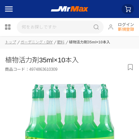
ログイン
新規登録
トップ
ガーデニング・DIY
肥料
植物活力剤35ml×10本入
瓶詰
植物活力剤35ml×10本入
商品コード：
4974863610309