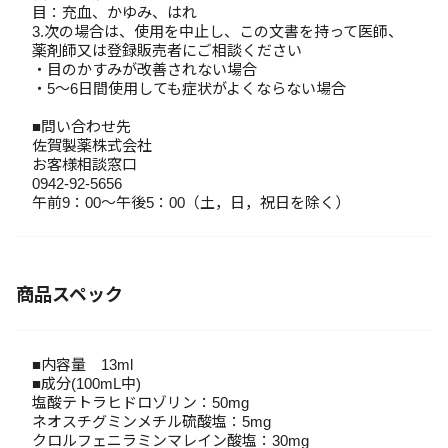
目：充血、かゆみ、はれ
3.次の場合は、使用を中止し、この文書を持って医師、
薬剤師又は登録販売者にご相談ください
・目のかすみが改善されない場合
・5～6日間使用しても症状がよくならない場合
■問い合わせ先
佐賀製薬株式会社
お客様相談窓口
0942-92-5656
午前9：00～午後5：00（土，日，祝日を除く）
商品スペック
■内容量 13ml
■成分(100mL中)
塩酸テトラヒドロゾリン：50mg
ネオスチグミンメチル硫酸塩：5mg
クロルフェニラミンマレイン酸塩：30mg