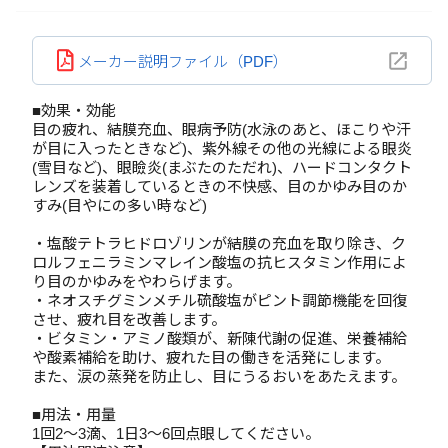
メーカー説明ファイル（PDF）
■効果・効能
目の疲れ、結膜充血、眼病予防(水泳のあと、ほこりや汗
が目に入ったときなど)、紫外線その他の光線による眼炎
(雪目など)、眼瞼炎(まぶたのただれ)、ハードコンタクト
レンズを装着しているときの不快感、目のかゆみ目のか
すみ(目やにの多い時など)
・塩酸テトラヒドロゾリンが結膜の充血を取り除き、ク
ロルフェニラミンマレイン酸塩の抗ヒスタミン作用によ
り目のかゆみをやわらげます。
・ネオスチグミンメチル硫酸塩がピント調節機能を回復
させ、疲れ目を改善します。
・ビタミン・アミノ酸類が、新陳代謝の促進、栄養補給
や酸素補給を助け、疲れた目の働きを活発にします。
また、涙の蒸発を防止し、目にうるおいをあたえます。
■用法・用量
1回2～3滴、1日3～6回点眼してください。