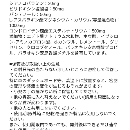
シアノコバラミン：20mg
ピリドキシン塩酸塩：50mg
パンテノール：50mg
L-アスパラギン酸マグネシウム・カリウム(等量混合物)：
1000mg
コンドロイチン硫酸エステルナトリウム：500mg
添加物：エデト酸ナトリウム水和物、ホウ酸、イプシロ
ン-アミノカプロン酸、d-カンフル、L-メントール、グリ
セリン、クロロブタノール、パラオキシ安息香酸プロピ
ル、パラオキシ安息香酸メチルを含有しています。
■保管及び取扱い上の注意
・直射日光の当たらない涼しいところに密栓して保管し
てください。
特に車のダッシュボード等、高温下に放置すると、容器
の変形や薬液の変化が生じるおそれがあります。
・小児の手の届かない所に保管してください。
・他の容器に入れ替えないでください(誤用の原因になっ
たり品質が変わります)。
・他の人と共用しないでください。
・使用期限(外箱に記載)を過ぎた製品は使用しないでく
ださい。
また、使用期限内であっても、開封後はできるだけ速や