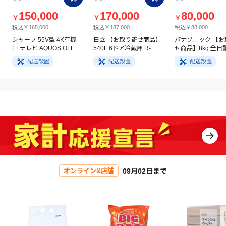
150,000
170,000
80,000
￥
￥
￥
税込￥165,000
税込￥187,000
税込￥88,000
シャープ 55V型 4K有機
日立 【お取り寄せ商品】
パナソニック 【お
ELテレビ AQUOS OLED
540L 6ドア冷蔵庫 R-
せ商品】8kg 全自
4T-C55GQ3
HW54V(N) ライトゴール
洗濯機 NA-FA8H5
配送設置
配送設置
配送設置
ド
イト
09月02日まで
オンライン&店舗