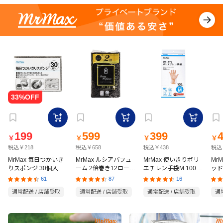
199
599
399
￥
￥
￥
￥
税込￥218
税込￥658
税込￥438
税込
MrMax 毎日つかいき
MrMax ルシアパフュ
MrMax 使いきりポリ
Mr
りスポンジ 30個入
ーム 2倍巻き12ロール
エチレン手袋M 100枚
ッド
ダブル
入
の猫
61
87
16
通常配送 / 店舗受取
通常配送 / 店舗受取
通常配送 / 店舗受取
通