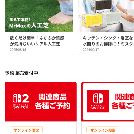
敷くだけ簡単！ふかふか質感
キッチン・シンク・浴室な
が気持ちいいリアル人工芝
水回りのお掃除に！ミスタ
マックスバイヤーおすすめ
2025/08/18
2024/09/17
ポンジ♪
予約販売受付中
オンライン限定
オンライン限定