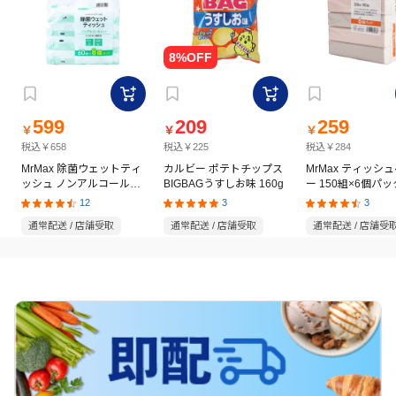
599
209
259
￥
￥
￥
税込￥658
税込￥225
税込￥284
MrMax 除菌ウェットティ
カルビー ポテトチップス
MrMax ティッシ
ッシュ ノンアルコールタ
BIGBAGうすしお味 160g
ー 150組×6個パッ
イプ 60枚×8個パック
12
3
3
通常配送 / 店舗受取
通常配送 / 店舗受取
通常配送 / 店舗受