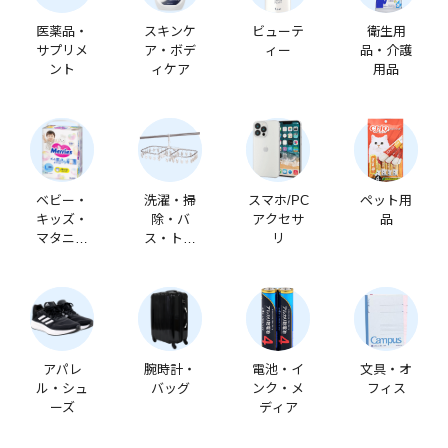
医薬品・
スキンケ
ビューテ
衛生用
サプリメ
ア・ボデ
ィー
品・介護
ント
ィケア
用品
ベビー・
洗濯・掃
スマホ/PC
ペット用
キッズ・
除・バ
アクセサ
品
マタニテ
ス・トイ
リ
ィ
レ
アパレ
腕時計・
電池・イ
文具・オ
ル・シュ
バッグ
ンク・メ
フィス
ーズ
ディア