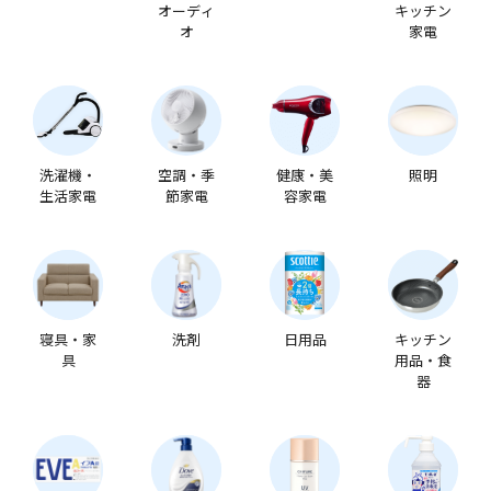
オーディ
キッチン
オ
家電
洗濯機・
空調・季
健康・美
照明
生活家電
節家電
容家電
寝具・家
洗剤
日用品
キッチン
具
用品・食
器