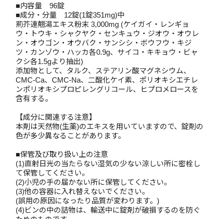
■内容量 96錠
■成分・分量 12錠(1錠351mg)中
荊芥連翹湯エキス粉末 3,000mg (ケイガイ・レンギョ
ウ・トウキ・シャクヤク・センキュウ・ジオウ・オウレ
ン・オウゴン・オウバク・サンシシ・ボウフウ・キジ
ツ・カンゾウ・ハッカ各0.9g、サイコ・キキョウ・ビャ
クシ各1.5gより抽出)
添加物として、タルク、ステアリン酸マグネシウム、
CMC-Ca、CMC-Na、二酸化ケイ素、ポリオキシエチレ
ンポリオキシプロピレングリコール、ヒプロメロースを
含有する。
【成分に関連する注意】
本剤は天然物(生薬)のエキスを用いていますので、錠剤の
色が多少異なることがあります。
■保管及び取り扱い上の注意
(1)直射日光の当たらない湿気の少ない涼しい所に密栓し
て保管してください。
(2)小児の手の届かない所に保管してください。
(3)他の容器に入れ替えないでください。
(誤用の原因になったり品質が変わります。)
(4)ビンの中の詰物は、輸送中に錠剤が破損するのを防ぐ