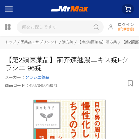
ログイン
新規登録
瓶詰
トップ
医薬品・サプリメント
漢方薬
【第2類医薬品】漢方薬
【第2類医
【第2類医薬品】荊芥連翹湯エキス錠Fク
ラシエ 96錠
メーカー：
クラシエ薬品
商品コード：
4987045049071