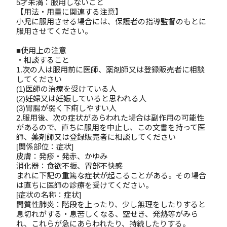
5才未満：服用しないこと
【用法・用量に関連する注意】
小児に服用させる場合には、保護者の指導監督のもとに
服用させてください。
■使用上の注意
・相談すること
1.次の人は服用前に医師、薬剤師又は登録販売者に相談
してください
(1)医師の治療を受けている人
(2)妊婦又は妊娠していると思われる人
(3)胃腸が弱く下痢しやすい人
2.服用後、次の症状があらわれた場合は副作用の可能性
があるので、直ちに服用を中止し、この文書を持って医
師、薬剤師又は登録販売者に相談してください
[関係部位：症状]
皮膚：発疹・発赤、かゆみ
消化器：食欲不振、胃部不快感
まれに下記の重篤な症状が起こることがある。その場合
は直ちに医師の診療を受けてください。
[症状の名称：症状]
間質性肺炎：階段を上ったり、少し無理をしたりすると
息切れがする・息苦しくなる、空せき、発熱等がみら
れ、これらが急にあらわれたり、持続したりする。