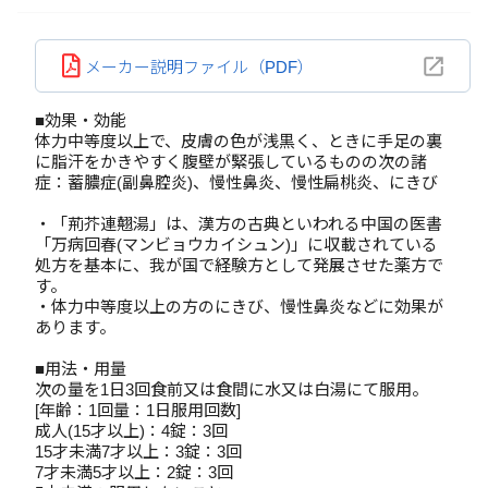
メーカー説明ファイル（PDF）
■効果・効能
体力中等度以上で、皮膚の色が浅黒く、ときに手足の裏
に脂汗をかきやすく腹壁が緊張しているものの次の諸
症：蓄膿症(副鼻腔炎)、慢性鼻炎、慢性扁桃炎、にきび
・「荊芥連翹湯」は、漢方の古典といわれる中国の医書
「万病回春(マンビョウカイシュン)」に収載されている
処方を基本に、我が国で経験方として発展させた薬方で
す。
・体力中等度以上の方のにきび、慢性鼻炎などに効果が
あります。
■用法・用量
次の量を1日3回食前又は食間に水又は白湯にて服用。
[年齢：1回量：1日服用回数]
成人(15才以上)：4錠：3回
15才未満7才以上：3錠：3回
7才未満5才以上：2錠：3回