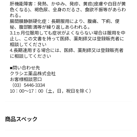
肝機能障害：発熱、かゆみ、発疹、黄疸(皮膚や白目が黄
色くなる)、褐色尿、全身のだるさ、食欲不振等があらわ
れる。
腸間膜静脈硬化症：長期服用により、腹痛、下痢、便
秘、腹部膨満等が繰り返しあらわれる。
3.1ヵ月位服用しても症状がよくならない場合は服用を中
止し、この文書を持って医師、薬剤師又は登録販売者に
相談してください
4.長期連用する場合には、医師、薬剤師又は登録販売者
に相談してください
■問い合わせ先
クラシエ薬品株式会社
お客様相談窓口
（03）5446-3334
10：00～17：00（土，日，祝日を除く）
商品スペック