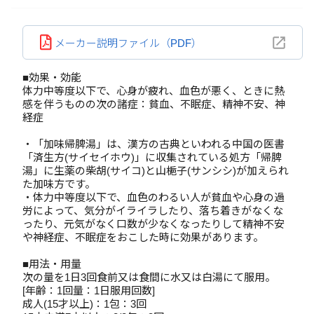
メーカー説明ファイル（PDF）
■効果・効能
体力中等度以下で、心身が疲れ、血色が悪く、ときに熱
感を伴うものの次の諸症：貧血、不眠症、精神不安、神
経症
・「加味帰脾湯」は、漢方の古典といわれる中国の医書
「済生方(サイセイホウ)」に収集されている処方「帰脾
湯」に生薬の柴胡(サイコ)と山梔子(サンシシ)が加えられ
た加味方です。
・体力中等度以下で、血色のわるい人が貧血や心身の過
労によって、気分がイライラしたり、落ち着きがなくな
ったり、元気がなく口数が少なくなったりして精神不安
や神経症、不眠症をおこした時に効果があります。
■用法・用量
次の量を1日3回食前又は食間に水又は白湯にて服用。
[年齢：1回量：1日服用回数]
成人(15才以上)：1包：3回