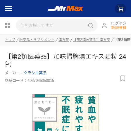
ログイン
新規登録
瓶詰
トップ
医薬品・サプリメント
漢方薬
【第2類医薬品】漢方薬
【第2類医
【第2類医薬品】加味帰脾湯エキス顆粒 24
包
メーカー：
クラシエ薬品
商品コード：
4987045050015