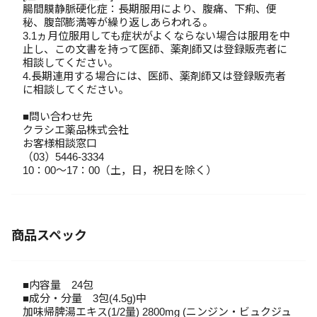
腸間膜静脈硬化症：長期服用により、腹痛、下痢、便
秘、腹部膨満等が繰り返しあらわれる。
3.1ヵ月位服用しても症状がよくならない場合は服用を中
止し、この文書を持って医師、薬剤師又は登録販売者に
相談してください。
4.長期連用する場合には、医師、薬剤師又は登録販売者
に相談してください。
■問い合わせ先
クラシエ薬品株式会社
お客様相談窓口
（03）5446-3334
10：00～17：00（土，日，祝日を除く）
商品スペック
■内容量 24包
■成分・分量 3包(4.5g)中
加味帰脾湯エキス(1/2量) 2800mg (ニンジン・ビュクジュ