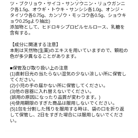
ツ・ブクリョウ・サイコ・サンソウニン・リュウガンニ
ク各1.5g、オウギ・トウキ・サンシシ各1.0g、オンジ・
タイソウ各0.75g、カンゾウ・モッコウ各0.5g、ショウキ
ョウ0.25gより抽出)
添加物として、ヒドロキシプロピルセルロース、乳糖を
含有する。
【成分に関連する注意】
本剤は天然物(生薬)のエキスを用いていますので、顆粒の
色が多少異なることがあります。
■保管及び取り扱い上の注意
(1)直射日光の当たらない湿気の少ない涼しい所に保管し
てください。
(2)小児の手の届かない所に保管してください。
(3)他の容器に入れ替えないでください。
(誤用の原因になったり品質が変わります。)
(4)使用期限のすぎた商品は服用しないでください。
(5)1包を分割した残りを服用する時は、袋の口を折り返
して保管し、2日をすぎた場合には服用しないでくださ
い。