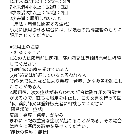
15才未満7才以上：2/3包：3回
7才未満4才以上：1/2包：3回
4才未満2才以上：1/3包：3回
2才未満：服用しないこと
【用法・用量に関連する注意】
小児に服用させる場合には、保護者の指導監督のもとに
服用させてください。
■使用上の注意
・相談すること
1.次の人は服用前に医師、薬剤師又は登録販売者に相談
してください
(1)医師の治療を受けている人
(2)妊婦又は妊娠していると思われる人
(3)今までに薬などにより発疹・発赤、かゆみ等を起こし
たことがある人
2.服用後、次の症状があらわれた場合は副作用の可能性
があるので、直ちに服用を中止し、この文書を持って医
師、薬剤師又は登録販売者に相談してください
[関係部位：症状]
皮膚：発疹・発赤、かゆみ
まれに下記の重篤な症状が起こることがある。その場合
は直ちに医師の診療を受けてください。
[症状の名称：症状]