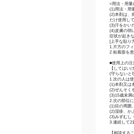
<用法・用量
(1)用法・
(2)本剤は
け使用して
(3)汗をか
(4)皮膚の
症状が起き
[上手な貼り方
1.片方のフ
2.粘着面を
■使用上の注
【してはい
(守らないと
1.次の人は
(1)本剤又
(2)ぜんそ
(3)15歳未
2.次の部位
(1)目の周
(2)湿疹、
(3)みずむ
3.連続して