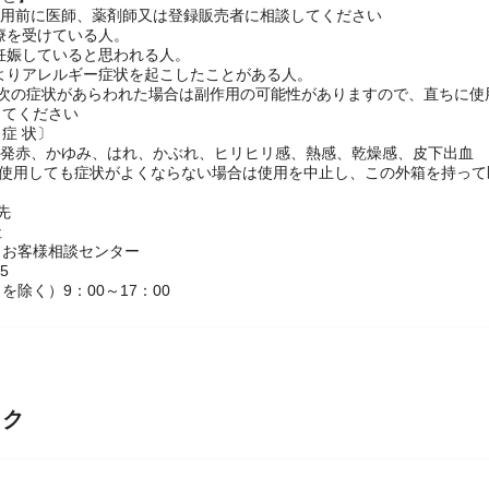
こと】
使用前に医師、薬剤師又は登録販売者に相談してください
治療を受けている人。
は妊娠していると思われる人。
によりアレルギー症状を起こしたことがある人。
、次の症状があらわれた場合は副作用の可能性がありますので、直ちに使
してください
症 状〕
疹・発赤、かゆみ、はれ、かぶれ、ヒリヒリ感、熱感、乾燥感、皮下出血
間使用しても症状がよくならない場合は使用を中止し、この外箱を持っ
せ先
社
 お客様相談センター
55
を除く）9：00～17：00
ック