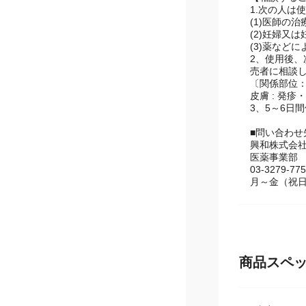
【相談する
1.次の人は
(1)医師の
(2)妊婦又
(3)薬など
2、使用後
売者に相談
〔関係部位：
皮膚 : 発
3、5～6日
■問い合わ
興和株式会
医薬事業部
03-3279-77
月～金（祝日
商品スペ