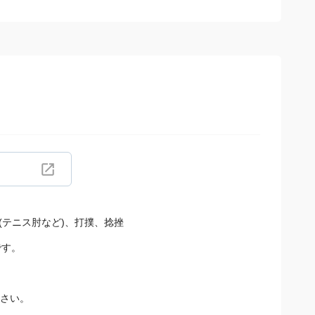
(テニス肘など)、打撲、捻挫
です。
ださい。