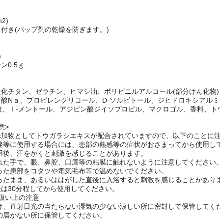
m2)
付き(パップ剤の乾燥を防ぎます。)
)
ン0.5ｇ
化チタン、ゼラチン、ヒマシ油、ポリビニルアルコール(部分けん化物)
ａ、プロピレングリコール、D-ソルビトール、ジヒドロキシアルミニ
、ｌ-メントール、アジピン酸ジイソプロピル、マクロゴル、香料、トウ
意>
添加物としてトウガラシエキスが配合されていますので、以下のことに
捻挫等に使用する場合には、患部の熱感等の症状がおさまってから使用し
使用後、汗をかくと刺激を感じることがあります。
触れた手で、眼、鼻腔、口唇等の粘膜に触れないように注意してください
貼った患部をコタツや電気毛布等で温めないでください。
貼ったまま、あるいははがした直後に入浴すると刺激を感じることがあり
は30分程してから使用してください。
扱い上の注意
さけ、直射日光の当たらない湿気の少ない涼しい所に密封して保管してく
手の届かない所に保管してください。