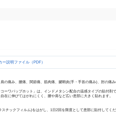
カー説明ファイル（PDF）
肩の痛み、腰痛、関節痛、筋肉痛、腱鞘炎(手・手首の痛み)、肘の痛み
ンコーワパップホット」は、インドメタシン配合の温感タイプの貼付剤
に自在に伸びてはがれにくく、腰や肩など広い患部に大きく貼れます。
ラスチックフィルム)をはがし、1日2回を限度として患部に貼付してく