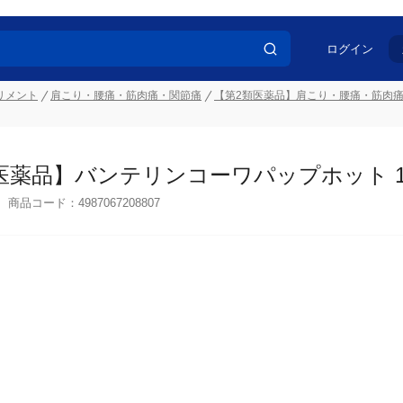
ログイン
リメント
肩こり・腰痛・筋肉痛・関節痛
【第2類医薬品】肩こり・腰痛・筋肉
医薬品】バンテリンコーワパップホット 1
商品コード：
4987067208807