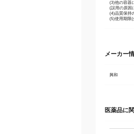
(3)他の容
(誤用の原因
(4)品質保
(5)使用期
メーカー
興和
医薬品に