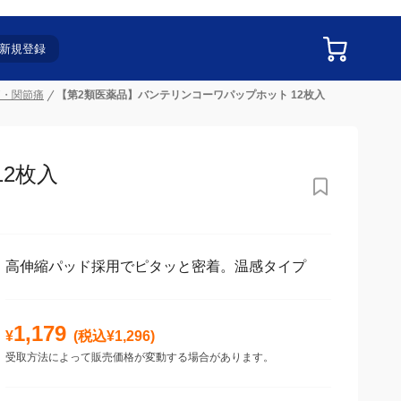
新規登録
痛・関節痛
【第2類医薬品】バンテリンコーワパップホット 12枚入
2枚入
高伸縮パッド採用でピタッと密着。温感タイプ
1,179
¥
(税込¥
1,296
)
受取方法によって販売価格が変動する場合があります。