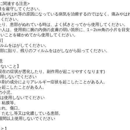
に関連する注意>
用量を厳守してください。
、痛みやはれ等の原因になっている病気を治療するのではなく、痛みや
ください。
いたり、患部がぬれている時は、よく拭きとってから使用してください。
弱い人は、使用前に腕の内側の皮膚の弱い箇所に、1～2cm角の小片を
ないことを確かめてから使用してください。
]
ィルムをはがしてください。
患部に貼り、残りのフィルムをはがしながら貼ってください。
意
けないこと】
現在の症状が悪化したり、副作用が起こりやすくなります)
使用しないでください
は本剤の成分によりアレルギー症状を起こしたことがある人。
くを起こしたことがある人。
満の小児。
には使用しないでください
囲、粘膜等。
かぶれ、傷口。
し・たむし等又は化膿している患部。
2週間以上使用しないでください