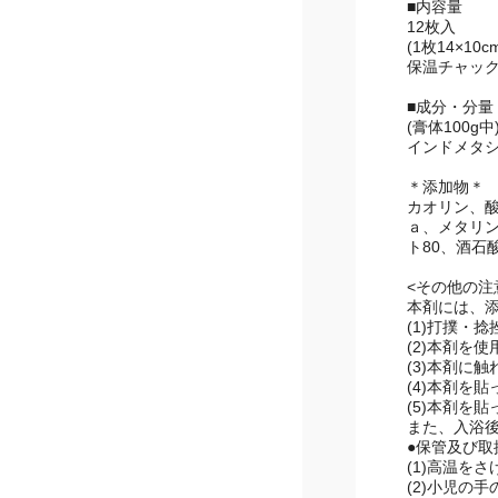
■内容量
12枚入
(1枚14×10c
保温チャック
■成分・分量
(膏体100g中
インドメタシ
＊添加物＊
カオリン、酸
メタリン酸N
80、酒石酸
<その他の注
本剤には、
(1)打撲・
(2)本剤を
(3)本剤に
(4)本剤を
(5)本剤を
また、入浴後
●保管及び取
(1)高温を
(2)小児の