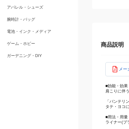
ペット用品
アパレル・シューズ
腕時計・バッグ
電池・インク・メディア
商品説明
ゲーム・ホビー
ガーデニング・DIY
メー
■効能・効果
肩こりに伴う
「バンテリ
タテ・ヨコ
■用法・用量
ライナー(プ