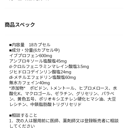
商品スペック
■内容量 18カプセル
■成分・分量(6カプセル中)
イブプロフェン600mg
アンブロキソール塩酸塩45mg
d-クロルフェニラミンマレイン酸塩3.5mg
ジヒドロコデインリン酸塩24mg
dl-メチルエフェドリン塩酸塩60mg
無水カフェイン40mg
*添加物* ポビドン、l-メントール、ヒプロメロース、水
酸化K、マクロゴール、ゼラチン、グリセリン、パラベ
ン、黄色五号、ポリオキシエチレン硬化ヒマシ油、大豆
レシチン、中鎖脂肪酸トリグリセリド
■相談すること
1．次の人は服用前に医師、薬剤師又は登録販売者に相談
してください