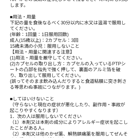
します。
■用法・用量
下記の量を食後なるべく30分以内に水又は温湯で服用し
てください。
(年齢：1回量：1日服用回数)
成人(15歳以上)：2カプセル：3回
15歳未満の小児：服用しないこと
【用法・用量に関連する注意】
(1)用法・用量を厳守してください。
(2)カプセルの取り出し方：カプセルの入っているPTPシ
ートの凸部を指先で強く押して、裏面のアルミ箔を破
り、取り出して服用してください。
(誤ってそのまま飲み込んだりすると食道粘膜に突き刺さ
る等思わぬ事故につながります。)
■してはいけないこと
（守らないと現在の症状が悪化したり、副作用・事故が
起こりやすくなります）
1．次の人は服用しないでください
（1）本剤又は本剤の成分によりアレルギー症状を起こし
たことがある人。
（2）本剤又は他のかぜ薬、解熱鎮痛薬を服用してぜんそ