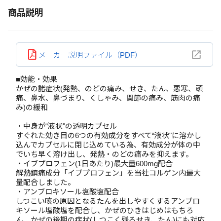
商品説明
メーカー説明ファイル（PDF）
■効能・効果
かぜの諸症状(発熱、のどの痛み、せき、たん、悪寒、頭
痛、鼻水、鼻づまり、くしゃみ、関節の痛み、筋肉の痛
み)の緩和
・中身が“液状"の透明カプセル
すぐれた効き目の6つの有効成分をすべて“液状"に溶かし
込んでカプセルに閉じ込めている為、有効成分が体の中
でいち早く溶け出し、発熱・のどの痛みを抑えます。
・イブプロフェン(1日あたり)最大量600mg配合
解熱鎮痛成分「イブプロフェン」を当社コルゲン内最大
量配合しました。
・アンブロキソール塩酸塩配合
しつこい咳の原因となるたんを出しやすくするアンブロ
キソール塩酸塩を配合し、かぜのひきはじめはもちろ
ん、かぜの後期の症状(しつこく残るせき、たん)にも対応