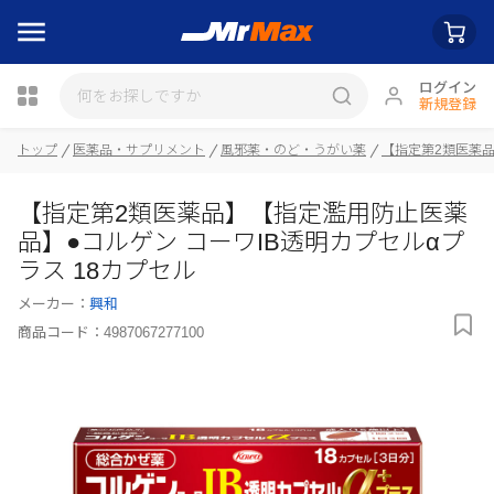
ログイン
新規登録
トップ
医薬品・サプリメント
風邪薬・のど・うがい薬
【指定第2類医薬
瓶詰
【指定第2類医薬品】【指定濫用防止医薬
品】●コルゲン コーワIB透明カプセルαプ
ラス 18カプセル
メーカー：
興和
商品コード：
4987067277100