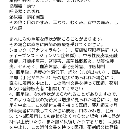
精神神経系：めまい、不眠、気分がふさぐ
循環器：動悸
呼吸器：息切れ
泌尿器：排尿困難
その他：目のかすみ、耳なり、むくみ、背中の痛み、し
びれ感
まれに次の重篤な症状が起こることがあります。
その場合は直ちに医師の診療を受けてください。
ショック（アナフィラキシー）、皮膚粘膜眼症候群（ス
ティーブンス・ジョンソン症候群）、中毒性表皮壊死融
解症、肝機能障害、腎障害、無菌性髄膜炎、間質性肺
炎、ぜんそく、血液障害、消化器障害、呼吸抑制
3．服用後、過度の体温低下、虚脱（力が出ない）、四肢
冷却（手足が冷たい）等の症状があらわれた場合には、
直ちに服用を中止し、この添付文書を持って医師、薬剤
師又は登録販売者に相談してください
4．服用後、次の症状があらわれることがありますので、
このような症状の持続又は増強が見られた場合には、服
用を中止し、この添付文書を持って医師、薬剤師又は登
録販売者に相談してください便秘、口のかわき、眠気
5．5～6回服用しても症状がよくならない場合（特に熱が
3日以上続いたり、また熱が反復したりするとき）は服用
を中止し、この添付文書を持って医師、薬剤師又は登録