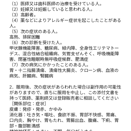
（1）医師又は歯科医師の治療を受けている人。
（2）妊婦又は妊娠していると思われる人。
（3）高齢者。
（4）薬などによりアレルギー症状を起こしたことがある
人。
（5）次の症状のある人。
高熱、排尿困難
（6）次の診断を受けた人。
甲状腺機能障害、糖尿病、緑内障、全身性エリテマトー
デス、混合性結合組織病、気管支ぜんそく、呼吸機能障
害、閉塞性睡眠時無呼吸症候群、肥満症
（7）次の病気にかかったことのある人。
胃・十二指腸潰瘍、潰瘍性大腸炎、クローン病、血液の
病気、肝臓病、腎臓病
2．服用後、次の症状があらわれた場合は副作用の可能性
がありますので、直ちに服用を中止し、この添付文書を
持って医師、薬剤師又は登録販売者に相談してください
［関係部位：症状］
皮膚：発疹・発赤、かゆみ
消化器：吐き気・嘔吐、食欲不振、胃部不快感、胃痛、
口内炎、胸やけ、胃もたれ、胃腸出血、腹痛、下痢、胃
部・腹部膨満感