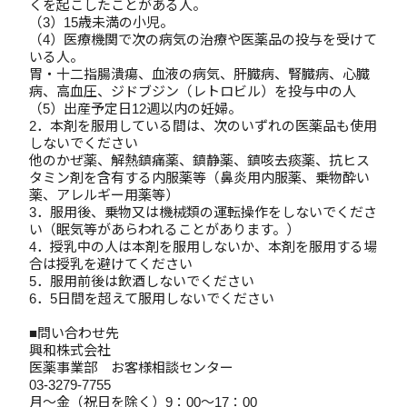
くを起こしたことがある人。
（3）15歳未満の小児。
（4）医療機関で次の病気の治療や医薬品の投与を受けて
いる人。
胃・十二指腸潰瘍、血液の病気、肝臓病、腎臓病、心臓
病、高血圧、ジドブジン（レトロビル）を投与中の人
（5）出産予定日12週以内の妊婦。
2．本剤を服用している間は、次のいずれの医薬品も使用
しないでください
他のかぜ薬、解熱鎮痛薬、鎮静薬、鎮咳去痰薬、抗ヒス
タミン剤を含有する内服薬等（鼻炎用内服薬、乗物酔い
薬、アレルギー用薬等）
3．服用後、乗物又は機械類の運転操作をしないでくださ
い（眠気等があらわれることがあります。）
4．授乳中の人は本剤を服用しないか、本剤を服用する場
合は授乳を避けてください
5．服用前後は飲酒しないでください
6．5日間を超えて服用しないでください
■問い合わせ先
興和株式会社
医薬事業部 お客様相談センター
03-3279-7755
月～金（祝日を除く）9：00～17：00