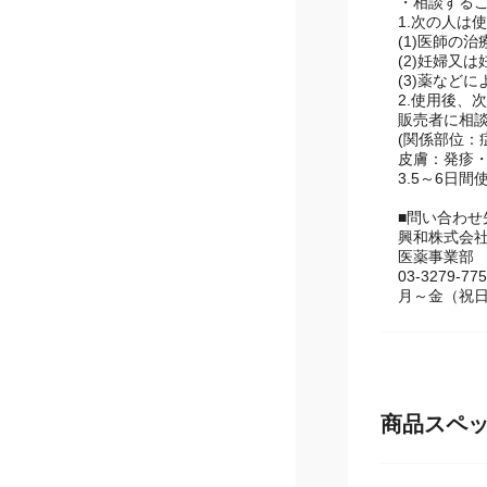
(3)みずむ
3.長期連用
・相談する
1.次の人は
(1)医師の
(2)妊婦又
(3)薬など
2.使用後
販売者に相
(関係部位：
皮膚：発疹
3.5～6日
■問い合わ
興和株式会
医薬事業部
03-3279-77
月～金（祝日
商品スペ