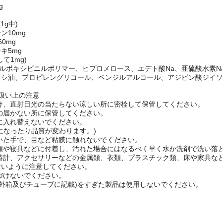
g
1g中)
ン10mg
60mg
キ5mg
て1mg)
カルボキシビニルポリマー、ヒプロメロース、エデト酸Na、亜硫酸水素
シ油、プロピレングリコール、ベンジルアルコール、アジピン酸ジイソ
扱い上の注意
さけ、直射日光の当たらない涼しい所に密栓して保管してください。
手の届かない所に保管してください。
器に入れ替えないでください。
になったり品質が変わります。)
ついた手で、目など粘膜に触れないでください。
衣類や寝具などに付着し、汚れた場合にはなるべく早く水か洗剤で洗い落
、時計、アクセサリーなどの金属類、衣類、プラスチック類、床や家具
ように注意してください。
近づけないでください。
限(外箱及びチューブに記載)をすぎた製品は使用しないでください。