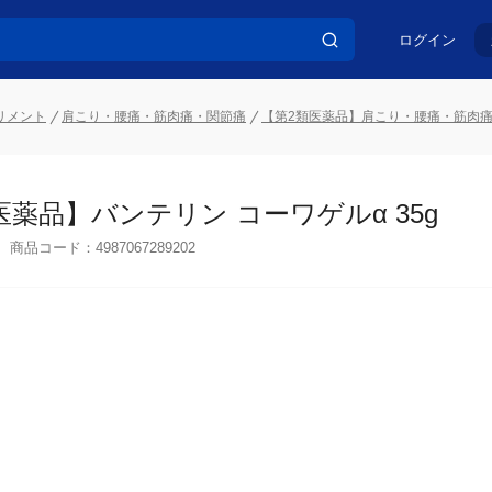
ログイン
リメント
肩こり・腰痛・筋肉痛・関節痛
【第2類医薬品】肩こり・腰痛・筋肉
医薬品】バンテリン コーワゲルα 35g
商品コード：
4987067289202