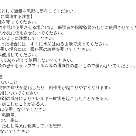
収の良いゲル剤です。
ぎずに厚めに塗ってお使い頂くことで、患部にゲル被膜を作り有効成分を
度として適量を患部に塗布してください。
量に関連する注意】
用量を守ってください。
以上の小児に使用させる場合には、保護者の指導監督のもとに使用させてく
未満の小児に使用させないでください。
らないように注意してください。
入った場合には、すぐに水又はぬるま湯で洗ってください。
が重い場合には、眼科医の診療を受けてください。
のみ使用してください。
あたり50gを超えて使用しないでください。
布後の患部をラップフィルム等の通気性の悪いもので覆わないでください
意
けないこと
現在の症状が悪化したり、副作用が起こりやすくなります)
使用しないでください
は本剤の成分によりアレルギー症状を起こしたことがある人。
くを起こしたことがある人。
には使用しないでください
囲、粘膜等。
かぶれ、傷口。