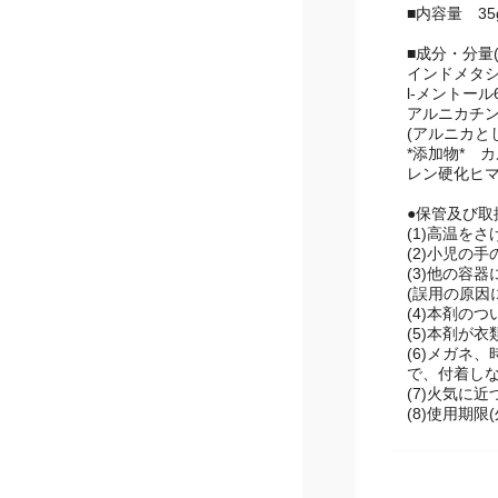
■内容量 35
■成分・分量(
インドメタシ
l-メントール
アルニカチン
(アルニカとし
*添加物* 
ン硬化ヒマ
●保管及び取
(1)高温を
(2)小児の
(3)他の容
(誤用の原因
(4)本剤の
(5)本剤が
(6)メガネ
付着しない
(7)火気に
(8)使用期