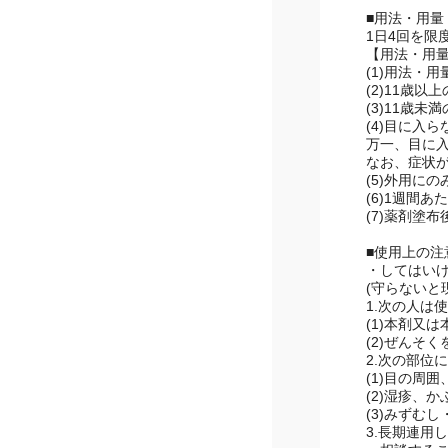
本剤は、吸
擦り込みす
■用法・用量
1日4回を限
【用法・用
(1)用法・
(2)11歳
(3)11歳
(4)目に入
万一、目に
なお、症状
(5)外用に
(6)1週間
(7)薬剤塗
■使用上の注
・してはい
(守らないと
1.次の人は
(1)本剤又
(2)ぜんそ
2.次の部位
(1)目の周
(2)湿疹、