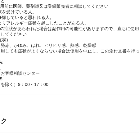
し・たむし等又は化膿している患部。
しないでください
こと
使用前に医師、薬剤師又は登録販売者に相談してください
治療を受けている人。
は妊娠していると思われる人。
によりアレルギー症状を起こしたことがある人。
、次の症状があらわれた場合は副作用の可能性がありますので、直ちに使
談してください
症状)
・発赤、かゆみ、はれ、ヒリヒリ感、熱感、乾燥感
間使用しても症状がよくならない場合は使用を中止し、この添付文書を持
せ先
社
 お客様相談センター
55
を除く）9：00～17：00
ック