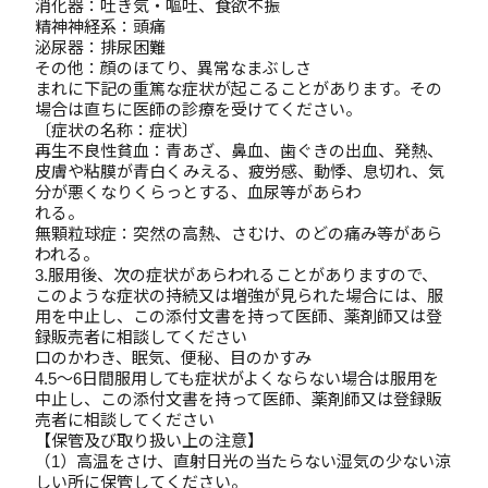
消化器：吐き気・嘔吐、食欲不振
精神神経系：頭痛
泌尿器：排尿困難
その他：顔のほてり、異常なまぶしさ
まれに下記の重篤な症状が起こることがあります。その
場合は直ちに医師の診療を受けてください。
〔症状の名称：症状〕
再生不良性貧血：青あざ、鼻血、歯ぐきの出血、発熱、
皮膚や粘膜が青白くみえる、疲労感、動悸、息切れ、気
分が悪くなりくらっとする、血尿等があらわ
れる。
無顆粒球症：突然の高熱、さむけ、のどの痛み等があら
われる。
3.服用後、次の症状があらわれることがありますので、
このような症状の持続又は増強が見られた場合には、服
用を中止し、この添付文書を持って医師、薬剤師又は登
録販売者に相談してください
口のかわき、眠気、便秘、目のかすみ
4.5～6日間服用しても症状がよくならない場合は服用を
中止し、この添付文書を持って医師、薬剤師又は登録販
売者に相談してください
【保管及び取り扱い上の注意】
（1）高温をさけ、直射日光の当たらない湿気の少ない涼
しい所に保管してください。