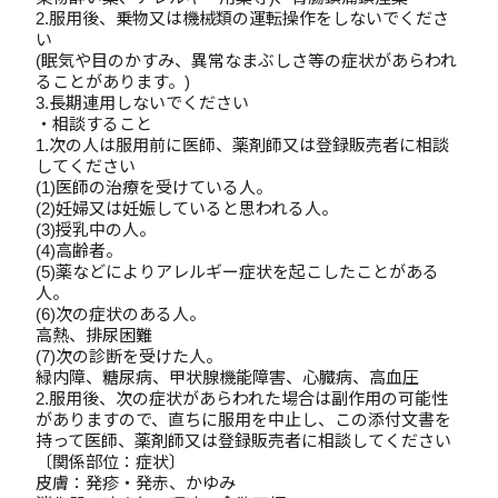
2.服用後、乗物又は機械類の運転操作をしないでくださ
い
(眠気や目のかすみ、異常なまぶしさ等の症状があらわれ
ることがあります。)
3.長期連用しないでください
・相談すること
1.次の人は服用前に医師、薬剤師又は登録販売者に相談
してください
(1)医師の治療を受けている人。
(2)妊婦又は妊娠していると思われる人。
(3)授乳中の人。
(4)高齢者。
(5)薬などによりアレルギー症状を起こしたことがある
人。
(6)次の症状のある人。
高熱、排尿困難
(7)次の診断を受けた人。
緑内障、糖尿病、甲状腺機能障害、心臓病、高血圧
2.服用後、次の症状があらわれた場合は副作用の可能性
がありますので、直ちに服用を中止し、この添付文書を
持って医師、薬剤師又は登録販売者に相談してください
〔関係部位：症状〕
皮膚：発疹・発赤、かゆみ