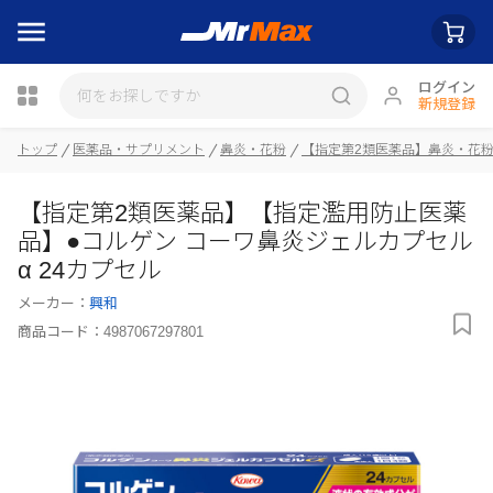
ログイン
新規登録
トップ
医薬品・サプリメント
鼻炎・花粉
【指定第2類医薬品】鼻炎・花
瓶詰
【指定第2類医薬品】【指定濫用防止医薬
品】●コルゲン コーワ鼻炎ジェルカプセル
α 24カプセル
メーカー：
興和
商品コード：
4987067297801