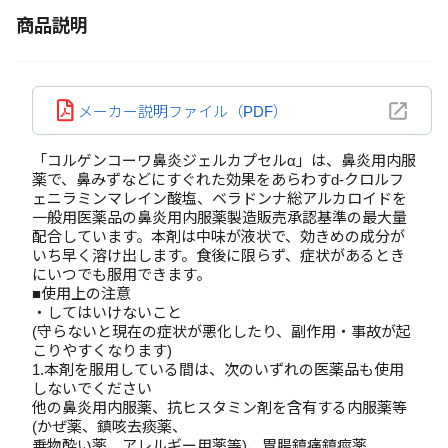
商品説明
メーカー説明ファイル（PDF）
「コルゲンコーワ鼻炎ジェルカプセルα」は、鼻炎用内服
薬で、鼻みずなどにすぐれた効果をあらわすd-クロルフ
ェニラミンマレイン酸塩、ベラドンナ総アルカロイドを
一般用医薬品の鼻炎用内服薬製造販売承認基準の最大量
配合しています。本剤は中味が液状で、効きめの成分が
いち早く溶け出します。食後に限らず、症状があるとき
にいつでも服用できます。
■使用上の注意
・してはいけないこと
(守らないと現在の症状が悪化したり、副作用・事故が起
こりやすくなります)
1.本剤を服用している間は、次のいずれの医薬品も使用
しないでください
他の鼻炎用内服薬、抗ヒスタミン剤を含有する内服薬等
(かぜ薬、鎮咳去痰薬、
乗物酔い薬、アレルギー用薬等)、胃腸鎮痛鎮痙薬