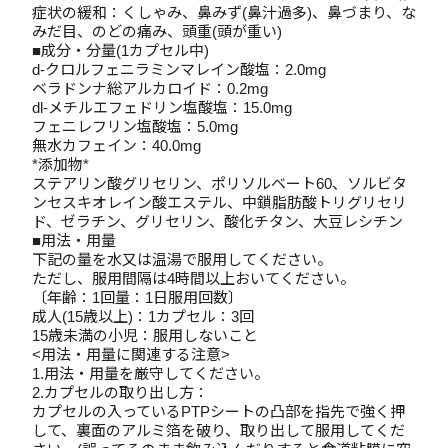
症状の緩和：くしゃみ、鼻みず(鼻汁過多)、鼻づまり、な
みだ目、のどの痛み、頭重(頭が重い)
■成分・分量(1カプセル中)
d-クロルフェニラミンマレイン酸塩：2.0mg
ベラドンナ総アルカロイド：0.2mg
dl-メチルエフェドリン塩酸塩：15.0mg
フェニレフリン塩酸塩：5.0mg
無水カフェイン：40.0mg
*添加物*
ステアリン酸グリセリン、ポリソルベート60、ソルビタ
ンセスキオレイン酸エステル、中鎖脂肪酸トリグリセリ
ド、ゼラチン、グリセリン、酸化チタン、大豆レシチン
■用法・用量
下記の量を水又は温湯で服用してください。
ただし、服用間隔は4時間以上おいてください。
〔年齢：1回量：1日服用回数〕
成人(15歳以上)：1カプセル：3回
15歳未満の小児：服用しないこと
<用法・用量に関連する注意>
1.用法・用量を厳守してください。
2.カプセルの取り出し方：
カプセルの入っているPTPシートの凸部を指先で強く押
して、裏面のアルミ箔を破り、取り出して服用してくだ