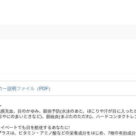
カー説明ファイル（PDF）
>
膜充血、目のかゆみ、眼病予防(水泳のあと、ほこりや汗が目に入ったと
目やにの多いときなど)、眼瞼炎(まぶたのただれ)、ハードコンタクト
イベートでも目を酷使するあなたに!
Vプラスは、ビタミン・アミノ酸などの栄養成分をはじめ、7種の有効成
与え、組織代謝を促進し、目の疲れ・充血を効果的に改善します。
抜ける爽快感が瞳に冴えわたり、瞳をリフレッシュ!!
薬サンテFX Vプラスが、働き続けるあなたの瞳をサポートします。
>