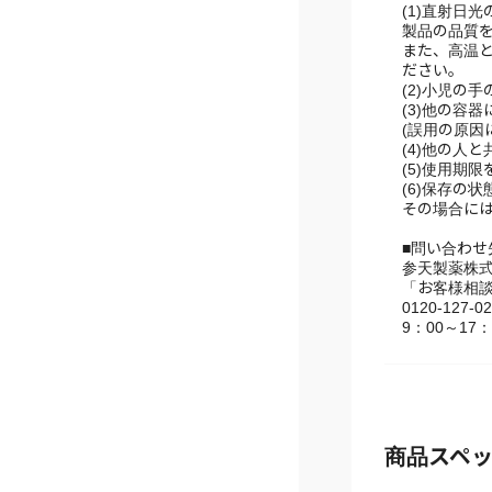
(2)小児の
(3)他の容
(誤用の原因
(4)他の人
(5)使用期
(6)保存の
その場合に
■問い合わ
参天製薬株
「お客様相
0120-127-0
9：00～1
商品スペ
<有効成分>
ビタミンB6(
タウリン 1.0