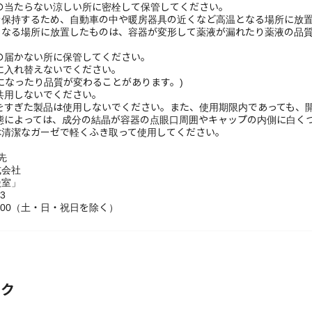
手の届かない所に保管してください。
器に入れ替えないでください。
になったり品質が変わることがあります。)
と共用しないでください。
限をすぎた製品は使用しないでください。また、使用期限内であっても、
状態によっては、成分の結晶が容器の点眼口周囲やキャップの内側に白く
は清潔なガーゼで軽くふき取って使用してください。
せ先
式会社
談室」
23
7：00（土・日・祝日を除く）
ック
ピリドキシン塩酸塩) 0.1%
%