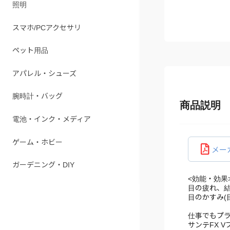
ペット用品
アパレル・シューズ
腕時計・バッグ
商品説明
電池・インク・メディア
ゲーム・ホビー
メー
ガーデニング・DIY
<効能・効果
目の疲れ、結
目のかすみ(
仕事でもプラ
サンテFX 
目に栄養を
さらに、突き
栄養爽快系目
<用法・用量