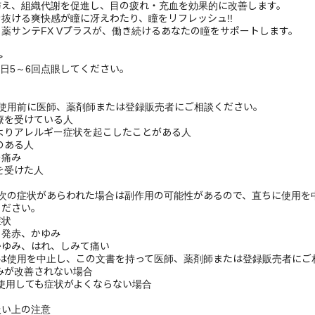
、1日5～6回点眼してください。
と
は使用前に医師、薬剤師または登録販売者にご相談ください。
治療を受けている人
によりアレルギー症状を起こしたことがある人
状のある人
の痛み
断を受けた人
、次の症状があらわれた場合は副作用の可能性があるので、直ちに使用を
ください。
症状
・発赤、かゆみ
かゆみ、はれ、しみて痛い
合は使用を中止し、この文書を持って医師、薬剤師または登録販売者にご
すみが改善されない場合
日間使用しても症状がよくならない場合
扱い上の注意
光の当たらない涼しい所に密栓して保管してください。
を保持するため、自動車の中や暖房器具の近くなど高温となる場所に放
となる場所に放置したものは、容器が変形して薬液が漏れたり薬液の品