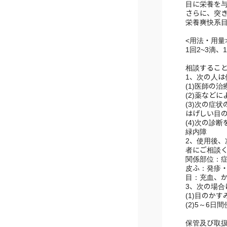
1回2~3滴
相談するこ
1、次の人
(1)医師の
(2)薬など
(3)次の症
はげしい目
(4)次の診
緑内障
2、使用後
者にご相談
関係部位：
皮ふ：発疹
目：充血、
3、次の場
(1)目のか
(2)5～6
保管及び取
(1)直射日
製品の品質
また、高温
ださい。