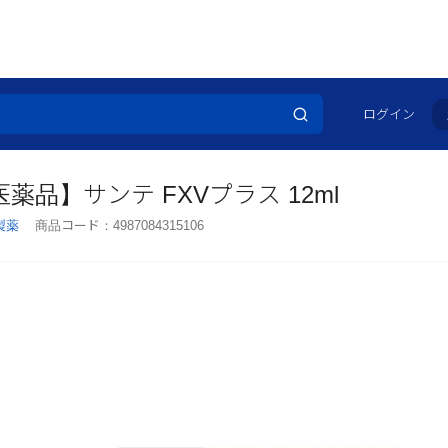
リメント
目薬・洗眼薬
【第2類医薬品】目薬・洗眼薬
【第2類医薬品】サンテ F
ログイン
薬品】サンテ FXVプラス 12ml
製薬
商品コード：
4987084315106