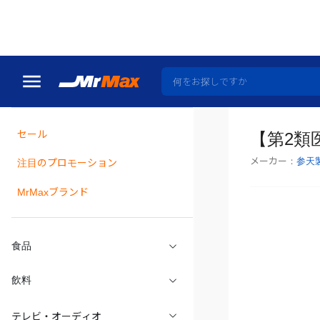
トップ
医薬品・サプ
セール
【第2類医
メーカー：
参天
瓶詰
注目のプロモーション
MrMaxブランド
食品
飲料
テレビ・オーディオ
寝具・家具