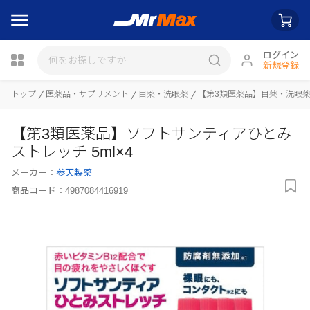
ログイン
新規登録
トップ
医薬品・サプリメント
目薬・洗眼薬
【第3類医薬品】目薬・洗眼
瓶詰
【第3類医薬品】ソフトサンティアひとみ
ストレッチ 5ml×4
メーカー：
参天製薬
商品コード：
4987084416919