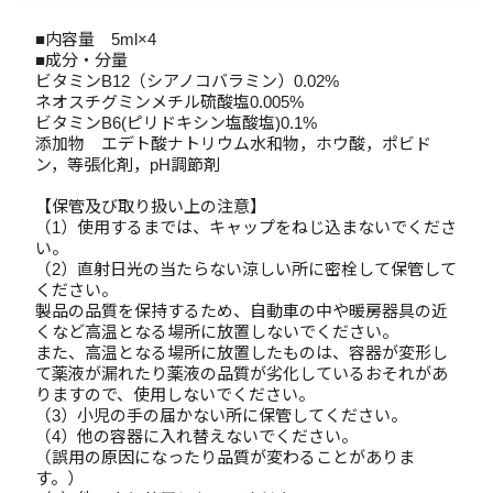
■内容量 5ml×4
■成分・分量
ビタミンB12（シアノコバラミン）0.02%
ネオスチグミンメチル硫酸塩0.005%
ビタミンB6(ピリドキシン塩酸塩)0.1%
添加物 エデト酸ナトリウム水和物，ホウ酸，ポビド
ン，等張化剤，pH調節剤
【保管及び取り扱い上の注意】
（1）使用するまでは、キャップをねじ込まないでくださ
い。
（2）直射日光の当たらない涼しい所に密栓して保管して
ください。
製品の品質を保持するため、自動車の中や暖房器具の近
くなど高温となる場所に放置しないでください。
また、高温となる場所に放置したものは、容器が変形し
て薬液が漏れたり薬液の品質が劣化しているおそれがあ
りますので、使用しないでください。
（3）小児の手の届かない所に保管してください。
（4）他の容器に入れ替えないでください。
（誤用の原因になったり品質が変わることがありま
す。）