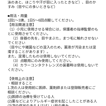
泳のあと、ほこりや汗が目に入ったときなど）、目のか
すみ（目やにの多いときなど）
■用法・用量
1回1～3滴，1日5～6回点眼してください。
【用法関連注意】
（1）小児に使用させる場合には，保護者の指導監督のも
とに使用させてください。
（2）容器の先を，目やまぶた，まつ毛に触れさせない
でください
（目やにや雑菌などの混入のため，薬液が汚染または混
濁することがあります）。
また，混濁したものは使用しないでください。
（3）点眼用にのみ使用してください。
（4）カラーコンタクトレンズの装着時は使用しないで
ください。
【使用上の注意】
・相談すること
1.次の人は使用前に医師、薬剤師または登録販売者にご
相談ください。
(1)医師の治療を受けている人
(2)薬などによりアレルギー症状を起こしたことがある人
(3)次の症状のある人はげしい目の痛み