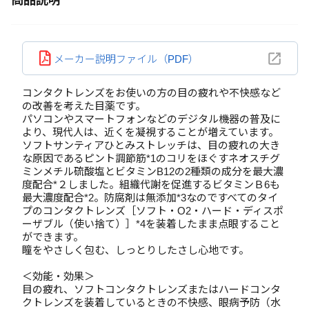
商品説明
メーカー説明ファイル（PDF）
コンタクトレンズをお使いの方の目の疲れや不快感など
の改善を考えた目薬です。
パソコンやスマートフォンなどのデジタル機器の普及に
より、現代人は、近くを凝視することが増えています。
ソフトサンティアひとみストレッチは、目の疲れの大き
な原因であるピント調節筋*1のコリをほぐすネオスチグ
ミンメチル硫酸塩とビタミンB12の2種類の成分を最大濃
度配合*２しました。組織代謝を促進するビタミンＢ6も
最大濃度配合*2。防腐剤は無添加*3なのですべてのタイ
プのコンタクトレンズ［ソフト・O2・ハード・ディスポ
ーザブル（使い捨て）］*4を装着したまま点眼すること
ができます。
瞳をやさしく包む、しっとりしたさし心地です。
＜効能・効果＞
目の疲れ、ソフトコンタクトレンズまたはハードコンタ
クトレンズを装着しているときの不快感、眼病予防（水