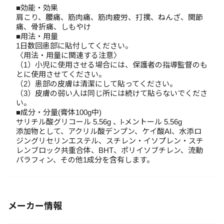
■効能・効果
肩こり、腰痛、筋肉痛、筋肉疲労、打撲、ねんざ、関節
痛、骨折痛、しもやけ
■用法・用量
1日数回患部に貼付してください。
〈用法・用量に関連する注意〉
（1）小児に使用させる場合には、保護者の指導監督のも
とに使用させてください。
（2）患部の皮膚は清潔にして貼ってください。
（3）皮膚の弱い人は同じ所には続けて貼らないでくださ
い。
■成分・分量(膏体100g中)
サリチル酸グリコール 5.56g 、l-メントール 5.56g
添加物として、アクリル酸デンプン、ケイ酸AI、水添ロ
ジングリセリンエステル、スチレン・イソプレン・スチ
レンブロック共重合体、BHT、ポリイソブチレン、流動
パラフィン、その他1成分を含有します。
メーカー情報