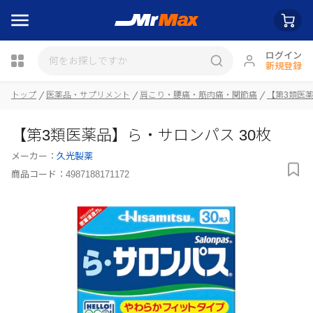
ログイン
新規登録
トップ
医薬品・サプリメント
肩こり・腰痛・筋肉痛・関節痛
【第3類医
瓶詰
【第3類医薬品】ら・サロンパス 30枚
メーカー：
久光製薬
商品コード：
4987188171172