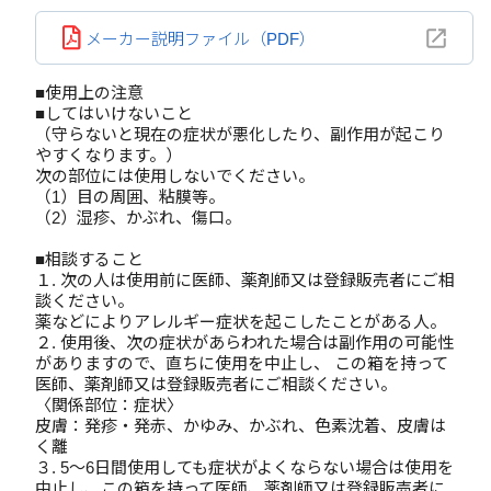
メーカー説明ファイル（PDF）
■使用上の注意
■してはいけないこと
（守らないと現在の症状が悪化したり、副作用が起こり
やすくなります。）
次の部位には使用しないでください。
（1）目の周囲、粘膜等。
（2）湿疹、かぶれ、傷口。
■相談すること
１. 次の人は使用前に医師、薬剤師又は登録販売者にご相
談ください。
薬などによりアレルギー症状を起こしたことがある人。
２. 使用後、次の症状があらわれた場合は副作用の可能性
がありますので、直ちに使用を中止し、 この箱を持って
医師、薬剤師又は登録販売者にご相談ください。
〈関係部位：症状〉
皮膚：発疹・発赤、かゆみ、かぶれ、色素沈着、皮膚は
く離
３. 5～6日間使用しても症状がよくならない場合は使用を
中止し、この箱を持って医師、薬剤師又は登録販売者に