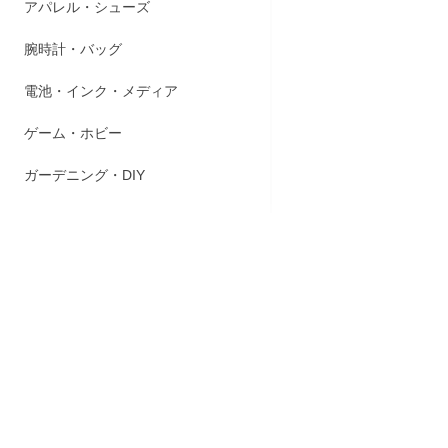
アパレル・シューズ
●ボール径0.
●フリクショ
腕時計・バッグ
※証書類・
※直射日光の
電池・インク・メディア
※-10℃前
※紙以外へ
ゲーム・ホビー
※感熱紙な
※消去用ラ
ガーデニング・DIY
商品スペ
LFBTRF30
【掲載商品
メーカーリ
※商品パッ
【在庫数に