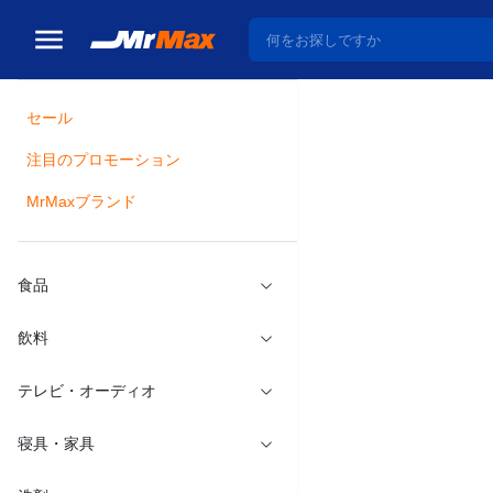
セール
トップ
文具・オフィ
注目のプロモーション
瓶詰
MrMaxブランド
フリクシ
メーカー：
パイ
食品
飲料
テレビ・オーディオ
寝具・家具