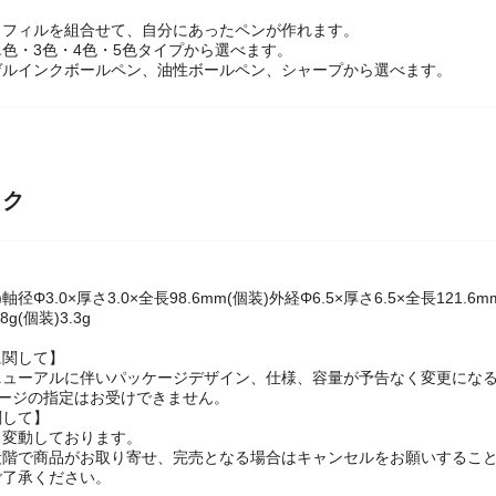
リフィルを組合せて、自分にあったペンが作れます。
色・3色・4色・5色タイプから選べます。
ゲルインクボールペン、油性ボールペン、シャープから選べます。
ック
軸径Φ3.0×厚さ3.0×全長98.6mm(個装)外経Φ6.5×厚さ6.5×全長121.6m
8g(個装)3.3g
に関して】
ニューアルに伴いパッケージデザイン、仕様、容量が予告なく変更になる
ケージの指定はお受けできません。
関して】
々変動しております。
段階で商品がお取り寄せ、完売となる場合はキャンセルをお願いするこ